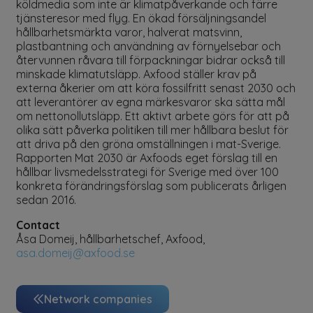
köldmedia som inte är klimatpåverkande och färre
tjänsteresor med flyg. En ökad försäljningsandel
hållbarhetsmärkta varor, halverat matsvinn,
plastbantning och användning av förnyelsebar och
återvunnen råvara till förpackningar bidrar också till
minskade klimatutsläpp. Axfood ställer krav på
externa åkerier om att köra fossilfritt senast 2030 och
att leverantörer av egna märkesvaror ska sätta mål
om nettonollutsläpp. Ett aktivt arbete görs för att på
olika sätt påverka politiken till mer hållbara beslut för
att driva på den gröna omställningen i mat-Sverige.
Rapporten Mat 2030 är Axfoods eget förslag till en
hållbar livsmedelsstrategi för Sverige med över 100
konkreta förändringsförslag som publicerats årligen
sedan 2016.
Contact
Åsa Domeij, hållbarhetschef, Axfood,
asa.domeij@axfood.se
Network companies