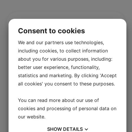
Consent to cookies
We and our partners use technologies,
Hållbarhet är inte bara ett mervärde, det är en
nödvändighet för att stärka svensk
including cookies, to collect information
konkurrenskraft, idag och för framtiden. För
about you for various purposes, including:
att lyckas krävs uthållighet och ett långsiktigt
samarbete mellan näringsliv, politiker,
better user experience, functionality,
myndigheter och konsumenter.
statistics and marketing. By clicking 'Accept
all cookies' you consent to these purposes.
You can read more about our use of
cookies and processing of personal data on
our website.
SHOW
DETAILS