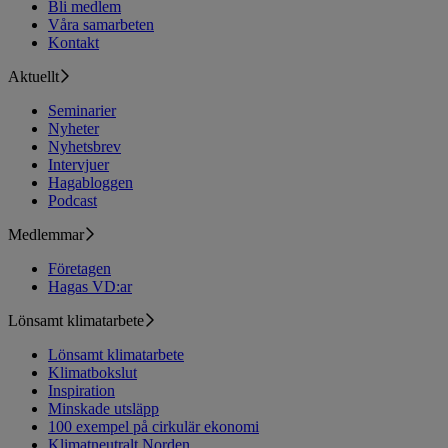
Bli medlem
Våra samarbeten
Kontakt
Aktuellt
Seminarier
Nyheter
Nyhetsbrev
Intervjuer
Hagabloggen
Podcast
Medlemmar
Företagen
Hagas VD:ar
Lönsamt klimatarbete
Lönsamt klimatarbete
Klimatbokslut
Inspiration
Minskade utsläpp
100 exempel på cirkulär ekonomi
Klimatneutralt Norden