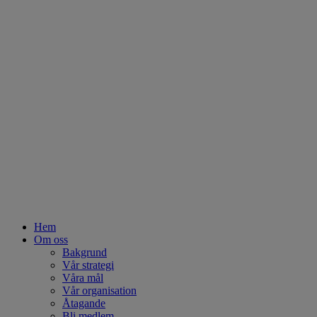
Hem
Om oss
Bakgrund
Vår strategi
Våra mål
Vår organisation
Åtagande
Bli medlem