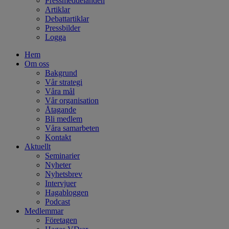
Pressmeddelanden
Artiklar
Debattartiklar
Pressbilder
Logga
Hem
Om oss
Bakgrund
Vår strategi
Våra mål
Vår organisation
Åtagande
Bli medlem
Våra samarbeten
Kontakt
Aktuellt
Seminarier
Nyheter
Nyhetsbrev
Intervjuer
Hagabloggen
Podcast
Medlemmar
Företagen