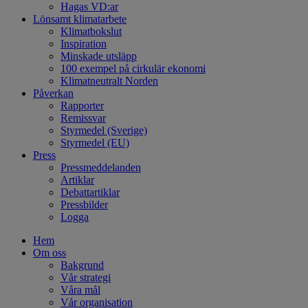
Hagas VD:ar
Lönsamt klimatarbete
Klimatbokslut
Inspiration
Minskade utsläpp
100 exempel på cirkulär ekonomi
Klimatneutralt Norden
Påverkan
Rapporter
Remissvar
Styrmedel (Sverige)
Styrmedel (EU)
Press
Pressmeddelanden
Artiklar
Debattartiklar
Pressbilder
Logga
Hem
Om oss
Bakgrund
Vår strategi
Våra mål
Vår organisation