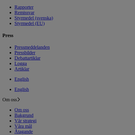
Rapporter
Remissvar
Styrmedel (svenska)
Styrmedel (EU)
Press
Pressmeddelanden
Pressbilder
Debattartiklar
Logga
Artiklar
English
English
Om oss
Om oss
Bakgrund
Vår strategi
Våra mål
Åtagande