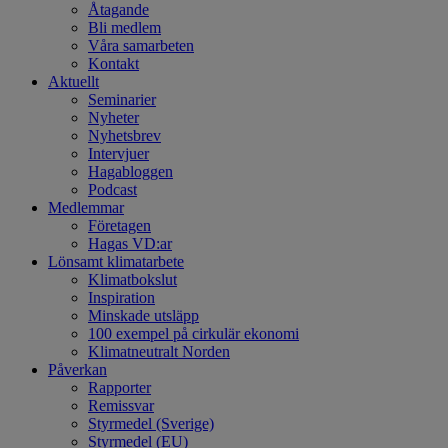
Åtagande
Bli medlem
Våra samarbeten
Kontakt
Aktuellt
Seminarier
Nyheter
Nyhetsbrev
Intervjuer
Hagabloggen
Podcast
Medlemmar
Företagen
Hagas VD:ar
Lönsamt klimatarbete
Klimatbokslut
Inspiration
Minskade utsläpp
100 exempel på cirkulär ekonomi
Klimatneutralt Norden
Påverkan
Rapporter
Remissvar
Styrmedel (Sverige)
Styrmedel (EU)