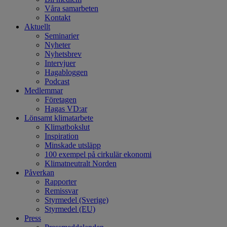
Våra samarbeten
Kontakt
Aktuellt
Seminarier
Nyheter
Nyhetsbrev
Intervjuer
Hagabloggen
Podcast
Medlemmar
Företagen
Hagas VD:ar
Lönsamt klimatarbete
Klimatbokslut
Inspiration
Minskade utsläpp
100 exempel på cirkulär ekonomi
Klimatneutralt Norden
Påverkan
Rapporter
Remissvar
Styrmedel (Sverige)
Styrmedel (EU)
Press