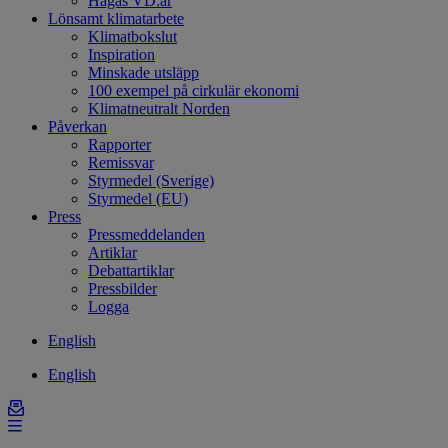
Hagas VD:ar
Lönsamt klimatarbete
Klimatbokslut
Inspiration
Minskade utsläpp
100 exempel på cirkulär ekonomi
Klimatneutralt Norden
Påverkan
Rapporter
Remissvar
Styrmedel (Sverige)
Styrmedel (EU)
Press
Pressmeddelanden
Artiklar
Debattartiklar
Pressbilder
Logga
English
English