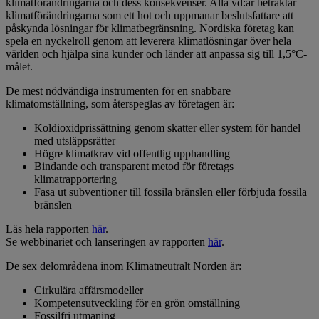
klimatförändringarna och dess konsekvenser. Alla vd:ar betraktar
klimatförändringarna som ett hot och uppmanar beslutsfattare att
påskynda lösningar för klimatbegränsning. Nordiska företag kan
spela en nyckelroll genom att leverera klimatlösningar över hela
världen och hjälpa sina kunder och länder att anpassa sig till 1,5°C-
målet.
De mest nödvändiga instrumenten för en snabbare
klimatomställning, som återspeglas av företagen är:
Koldioxidprissättning genom skatter eller system för handel
med utsläppsrätter
Högre klimatkrav vid offentlig upphandling
Bindande och transparent metod för företags
klimatrapportering
Fasa ut subventioner till fossila bränslen eller förbjuda fossila
bränslen
Läs hela rapporten
här
.
Se webbinariet och lanseringen av rapporten
här
.
De sex delområdena inom Klimatneutralt Norden är:
Cirkulära affärsmodeller
Kompetensutveckling för en grön omställning
Fossilfri utmaning