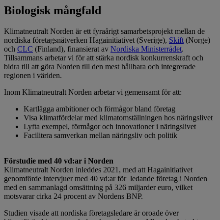
Biologisk mångfald
Klimatneutralt Norden är ett fyraårigt samarbetsprojekt mellan de
nordiska företagsnätverken Hagainitiativet (Sverige),
Skift
(Norge)
och
CLC
(Finland), finansierat av
Nordiska Ministerrådet
.
Tillsammans arbetar vi för att stärka nordisk konkurrenskraft och
bidra till att göra Norden till den mest hållbara och integrerade
regionen i världen.
Inom Klimatneutralt Norden arbetar vi gemensamt för att:
Kartlägga ambitioner och förmågor bland företag
Visa klimatfördelar med klimatomställningen hos näringslivet
Lyfta exempel, förmågor och innovationer i näringslivet
Facilitera samverkan mellan näringsliv och politik
Förstudie med 40 vd:ar i Norden
Klimatneutralt Norden inleddes 2021, med att Hagainitiativet
genomförde intervjuer med 40 vd:ar för ledande företag i Norden
med en sammanlagd omsättning på 326 miljarder euro, vilket
motsvarar cirka 24 procent av Nordens BNP.
Studien visade att nordiska företagsledare är oroade över