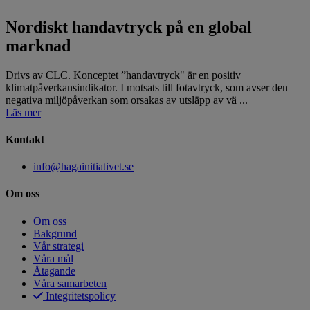
Nordiskt handavtryck på en global
marknad
Drivs av CLC. Konceptet ”handavtryck" är en positiv
klimatpåverkansindikator. I motsats till fotavtryck, som avser den
negativa miljöpåverkan som orsakas av utsläpp av vä ...
Läs mer
Kontakt
info@hagainitiativet.se
Om oss
Om oss
Bakgrund
Vår strategi
Våra mål
Åtagande
Våra samarbeten
Integritetspolicy