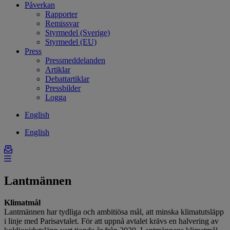
Påverkan
Rapporter
Remissvar
Styrmedel (Sverige)
Styrmedel (EU)
Press
Pressmeddelanden
Artiklar
Debattartiklar
Pressbilder
Logga
English
English
Lantmännen
Klimatmål
Lantmännen har tydliga och ambitiösa mål, att minska klimatutsläpp
i linje med Parisavtalet. För att uppnå avtalet krävs en halvering av