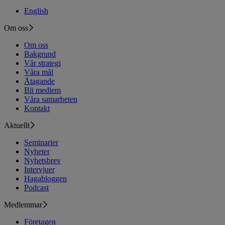
English
Om oss
Om oss
Bakgrund
Vår strategi
Våra mål
Åtagande
Bli medlem
Våra samarbeten
Kontakt
Aktuellt
Seminarier
Nyheter
Nyhetsbrev
Intervjuer
Hagabloggen
Podcast
Medlemmar
Företagen