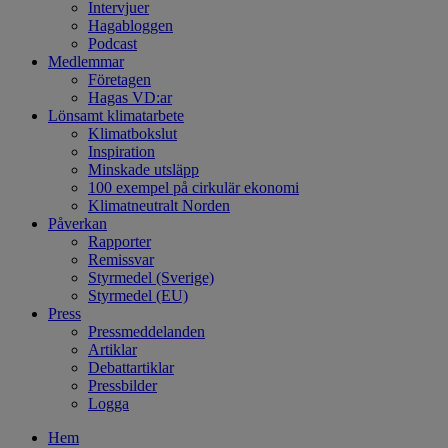
Intervjuer
Hagabloggen
Podcast
Medlemmar
Företagen
Hagas VD:ar
Lönsamt klimatarbete
Klimatbokslut
Inspiration
Minskade utsläpp
100 exempel på cirkulär ekonomi
Klimatneutralt Norden
Påverkan
Rapporter
Remissvar
Styrmedel (Sverige)
Styrmedel (EU)
Press
Pressmeddelanden
Artiklar
Debattartiklar
Pressbilder
Logga
Hem