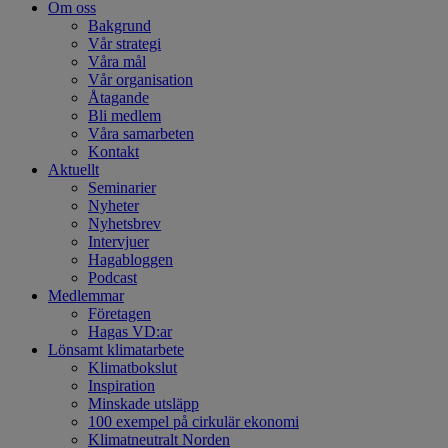
Om oss
Bakgrund
Vår strategi
Våra mål
Vår organisation
Åtagande
Bli medlem
Våra samarbeten
Kontakt
Aktuellt
Seminarier
Nyheter
Nyhetsbrev
Intervjuer
Hagabloggen
Podcast
Medlemmar
Företagen
Hagas VD:ar
Lönsamt klimatarbete
Klimatbokslut
Inspiration
Minskade utsläpp
100 exempel på cirkulär ekonomi
Klimatneutralt Norden