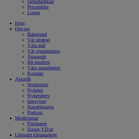
Debattartiklar
Pressbilder
Logga
Hem
Om oss
Bakgrund
Vår strategi
Våra mål
Vår organisation
Åtagande
Bli medlem
Våra samarbeten
Kontakt
Aktuellt
Seminarier
Nyheter
Nyhetsbrev
Intervjuer
Hagabloggen
Podcast
Medlemmar
Företagen
Hagas VD:ar
Lönsamt klimatarbete