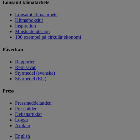
Lönsamt klimatarbete
Lönsamt klimatarbete
Klimatbokslut
Inspiration
Minskade utsläpp
100 exempel på cirkulär ekonomi
Påverkan
Rapporter
Remissvar
Styrmedel (svenska)
Styrmedel (EU)
Press
Pressmeddelanden
Pressbilder
Debattartiklar
Logga
Artiklar
English