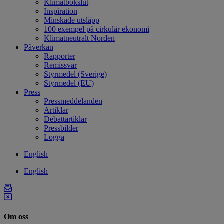
Klimatbokslut
Inspiration
Minskade utsläpp
100 exempel på cirkulär ekonomi
Klimatneutralt Norden
Påverkan
Rapporter
Remissvar
Styrmedel (Sverige)
Styrmedel (EU)
Press
Pressmeddelanden
Artiklar
Debattartiklar
Pressbilder
Logga
English
English
Om oss