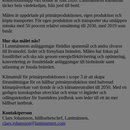
koldioxidutsläpp vart tionde år från 2020. Lantmännens klimatmål
täcker hela värdekedjan, från jord till bord.
Målen är uppdelade på primärproduktionen, egen produktion och
köpta transporter. För egen produktion och transporter ska utsläppen
minska med 50 procent relativt omsättning till 2030, med 2019 som
basår.
Hur ska målet nås?
I Lantmännens anläggningar förädlas spannmål och andra råvaror
till livsmedel, foder och förnybara bränslen. Målen har fokus på
fossilfrihet och ska nås genom energieffektivisering och optimering,
konvertering av fossileldade anläggningar till biobränsle samt
utfasning av fossila bränslen.
Klimatmål för primärproduktionen i scope 3 är att skapa
förutsättningar för en hållbar primärproduktion med halverad
klimatpåverkan vart tionde år och klimatneutralitet till 2050. Med en
gedigen kunskapsbas utvecklar och testar vi åtgärder och
odlingstekniker för framtidens jordbruk som leder till ett än mer
hållbart lantbruk.
Kontaktperson
Claes Johansson, hållbarhetschef, Lantmännen,
claes.johansson@lantmannen.com