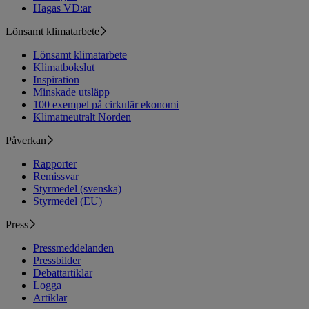
Hagas VD:ar
Lönsamt klimatarbete
Lönsamt klimatarbete
Klimatbokslut
Inspiration
Minskade utsläpp
100 exempel på cirkulär ekonomi
Klimatneutralt Norden
Påverkan
Rapporter
Remissvar
Styrmedel (svenska)
Styrmedel (EU)
Press
Pressmeddelanden
Pressbilder
Debattartiklar
Logga
Artiklar