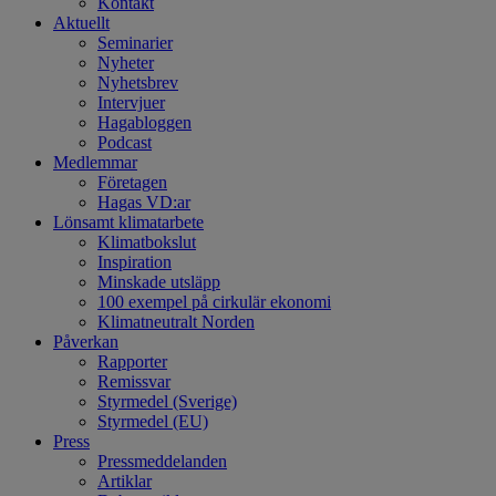
Kontakt
Aktuellt
Seminarier
Nyheter
Nyhetsbrev
Intervjuer
Hagabloggen
Podcast
Medlemmar
Företagen
Hagas VD:ar
Lönsamt klimatarbete
Klimatbokslut
Inspiration
Minskade utsläpp
100 exempel på cirkulär ekonomi
Klimatneutralt Norden
Påverkan
Rapporter
Remissvar
Styrmedel (Sverige)
Styrmedel (EU)
Press
Pressmeddelanden
Artiklar