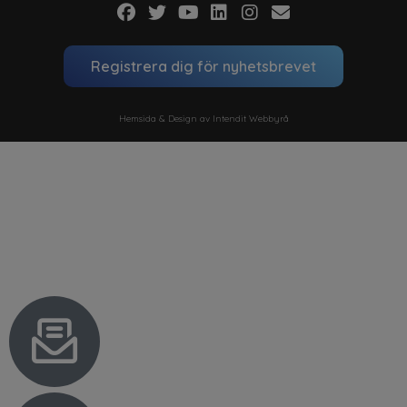
Registrera dig för nyhetsbrevet
Hemsida & Design av Intendit Webbyrå