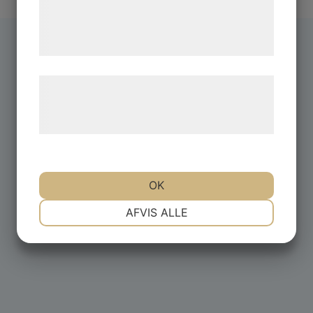
de har indsamlet gennem din brug af deres
tjenester. Ved at klikke på 'OK' giver du
samtykke til disse formål.
Læs mere om vores brug af cookies og
behandling af persondata på vores
hjemmeside.
OK
NØDVENDIGE
PRÆFERENCER
AFVIS ALLE
MARKETING
STATISTIK