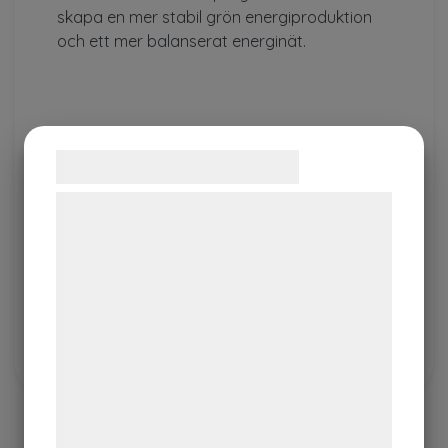
skapa en mer stabil grön energiproduktion
och ett mer balanserat energinät.
Samtykke til cookies
Vi og vores samarbejdspartnere bruger
teknologier, herunder cookies, til at
indsamle oplysninger om dig til forskellige
formål, herunder: Tilpasning af annoncering,
bedre brugeroplevelse, funktionalitet,
Judith Wolst
statistik og marketing. Disse oplysninger
Partner, SusTechable
kan blive delt med annoncerings- og
analysepartnere, som kan kombinere dem
med data, du tidligere har givet dem eller