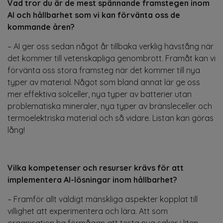
Vad tror du är de mest spännande framstegen inom
AI och hållbarhet som vi kan förvänta oss de
kommande åren?
– AI ger oss sedan något år tillbaka verklig hävstång när
det kommer till vetenskapliga genombrott. Framåt kan vi
förvänta oss stora framsteg när det kommer till nya
typer av material. Något som bland annat lär ge oss
mer effektiva solceller, nya typer av batterier utan
problematiska mineraler, nya typer av bränsleceller och
termoelektriska material och så vidare. Listan kan göras
lång!
Vilka kompetenser och resurser krävs för att
implementera AI-lösningar inom hållbarhet?
– Framför allt väldigt mänskliga aspekter kopplat till
villighet att experimentera och lära. Att som
organisation ha förmågan att testa nya saker i liten