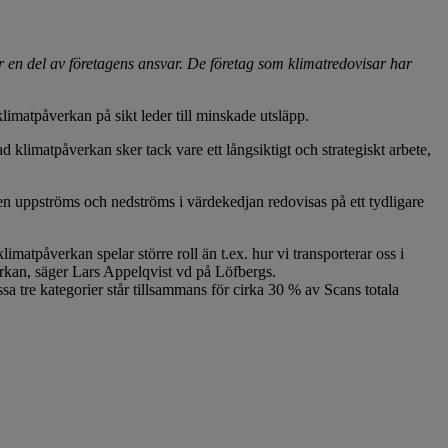
är en del av företagens ansvar. De företag som klimatredovisar har
limatpåverkan på sikt leder till minskade utsläpp.
imatpåverkan sker tack vare ett långsiktigt och strategiskt arbete,
äppen uppströms och nedströms i värdekedjan redovisas på ett tydligare
limatpåverkan spelar större roll än t.ex. hur vi transporterar oss i
verkan, säger Lars Appelqvist vd på Löfbergs.
sa tre kategorier står tillsammans för cirka 30 % av Scans totala