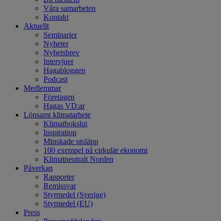
Våra samarbeten
Kontakt
Aktuellt
Seminarier
Nyheter
Nyhetsbrev
Intervjuer
Hagabloggen
Podcast
Medlemmar
Företagen
Hagas VD:ar
Lönsamt klimatarbete
Klimatbokslut
Inspiration
Minskade utsläpp
100 exempel på cirkulär ekonomi
Klimatneutralt Norden
Påverkan
Rapporter
Remissvar
Styrmedel (Sverige)
Styrmedel (EU)
Press