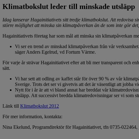
Klimatbokslut leder till minskade utsläpp
Idag lanserar Hagainitiativets sitt tredje klimatbokslut. Att redovis
större möjlighet att minska sin klimatpåverkan än de som inte gör det,
Hagainitiativets företag har som mål att minska sin klimatpåverkan med
Vi ser en trend av minskad klimatpåverkan från vår verksamhet
säger Anders Egelrud, vd Fortum Värme.
För varje år strävar Hagainitiativet efter att bli mer transparent och e
sätt.
Vi har sett att odling av kaffet står för över 90 % av vår klimatp
Sverige. Trots det ser vi givetvis att det är väsentligt att job
Nytt för i år är att vi bland annat har breddat vår klimatredovi
utsläpp. Att successivt bredda klimatredovisningar ser vi som 
Länk till
Klimatbokslut 2012
För mer information, kontakta:
Nina Ekelund, Programdirektör för Hagainitiativet, tfn 0735-022464,