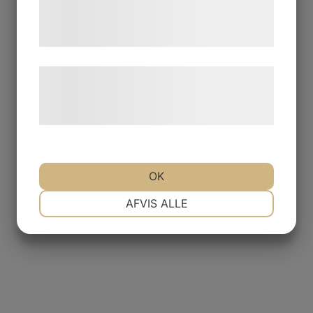
tjenester. Ved at klikke på 'OK' giver du
samtykke til disse formål.
Læs mere om vores brug af cookies og
behandling af persondata på vores
hjemmeside.
OK
NØDVENDIGE
PRÆFERENCER
AFVIS ALLE
MARKETING
STATISTIK