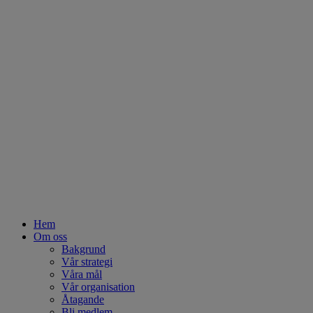
Hem
Om oss
Bakgrund
Vår strategi
Våra mål
Vår organisation
Åtagande
Bli medlem