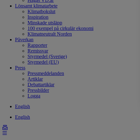
Hagas VD:ar
Lönsamt klimatarbete
Klimatbokslut
Inspiration
Minskade utsläpp
100 exempel på cirkulär ekonomi
Klimatneutralt Norden
Påverkan
Rapporter
Remissvar
Styrmedel (Sverige)
Styrmedel (EU)
Press
Pressmeddelanden
Artiklar
Debattartiklar
Pressbilder
Logga
English
English