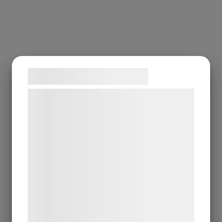
Samtykke til cookies
Vi og vores samarbejdspartnere bruger
teknologier, herunder cookies, til at
indsamle oplysninger om dig til forskellige
formål, herunder: Tilpasning af annoncering,
bedre brugeroplevelse, funktionalitet,
statistik og marketing. Disse oplysninger
kan blive delt med annoncerings- og
analysepartnere, som kan kombinere dem
med data, du tidligere har givet dem eller
de har indsamlet gennem din brug af deres