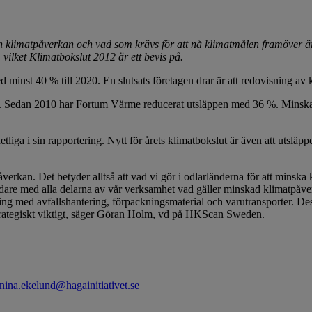
a sin klimatpåverkan och vad som krävs för att nå klimatmålen framöver 
 vilket Klimatbokslut 2012 är ett bevis på.
 minst 40 % till 2020. En slutsats företagen drar är att redovisning av k
. Sedan 2010 har Fortum Värme reducerat utsläppen med 36 %. Minskad kl
nhetliga i sin rapportering. Nytt för årets klimatbokslut är även att utsl
åverkan. Det betyder alltså att vad vi gör i odlarländerna för att minska k
ba vidare med alla delarna av vår verksamhet vad gäller minskad klimatpå
sning med avfallshantering, förpackningsmaterial och varutransporter. Des
strategiskt viktigt, säger Göran Holm, vd på HKScan Sweden.
nina.ekelund@hagainitiativet.se