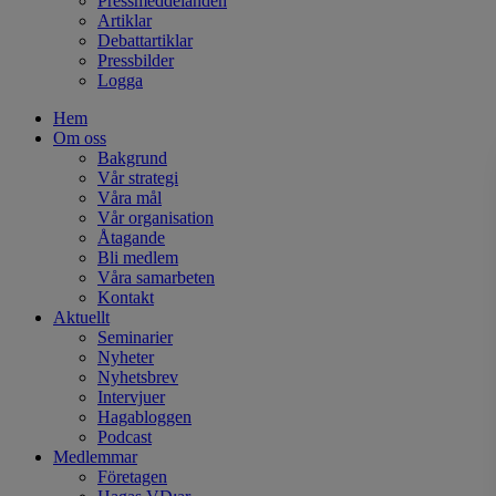
Pressmeddelanden
Artiklar
Debattartiklar
Pressbilder
Logga
Hem
Om oss
Bakgrund
Vår strategi
Våra mål
Vår organisation
Åtagande
Bli medlem
Våra samarbeten
Kontakt
Aktuellt
Seminarier
Nyheter
Nyhetsbrev
Intervjuer
Hagabloggen
Podcast
Medlemmar
Företagen