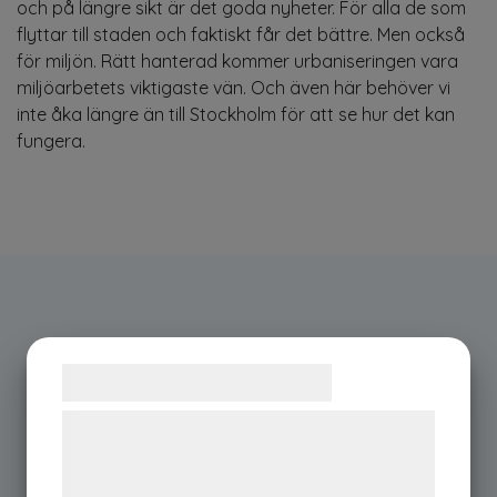
och på längre sikt är det goda nyheter. För alla de som
flyttar till staden och faktiskt får det bättre. Men också
för miljön. Rätt hanterad kommer urbaniseringen vara
miljöarbetets viktigaste vän. Och även här behöver vi
inte åka längre än till Stockholm för att se hur det kan
fungera.
Samtykke til cookies
Vi og vores samarbejdspartnere bruger
teknologier, herunder cookies, til at
indsamle oplysninger om dig til forskellige