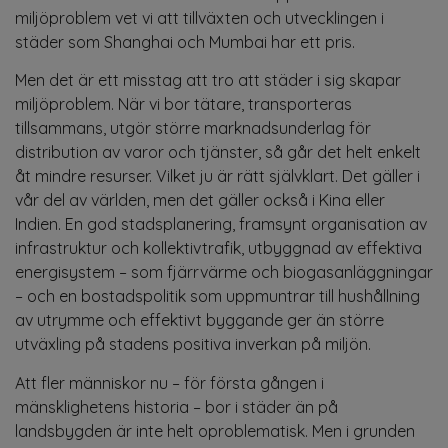
miljöproblem vet vi att tillväxten och utvecklingen i
städer som Shanghai och Mumbai har ett pris.
Men det är ett misstag att tro att städer i sig skapar
miljöproblem. När vi bor tätare, transporteras
tillsammans, utgör större marknadsunderlag för
distribution av varor och tjänster, så går det helt enkelt
åt mindre resurser. Vilket ju är rätt självklart. Det gäller i
vår del av världen, men det gäller också i Kina eller
Indien. En god stadsplanering, framsynt organisation av
infrastruktur och kollektivtrafik, utbyggnad av effektiva
energisystem – som fjärrvärme och biogasanläggningar
– och en bostadspolitik som uppmuntrar till hushållning
av utrymme och effektivt byggande ger än större
utväxling på stadens positiva inverkan på miljön.
Att fler människor nu – för första gången i
mänsklighetens historia – bor i städer än på
landsbygden är inte helt oproblematisk. Men i grunden