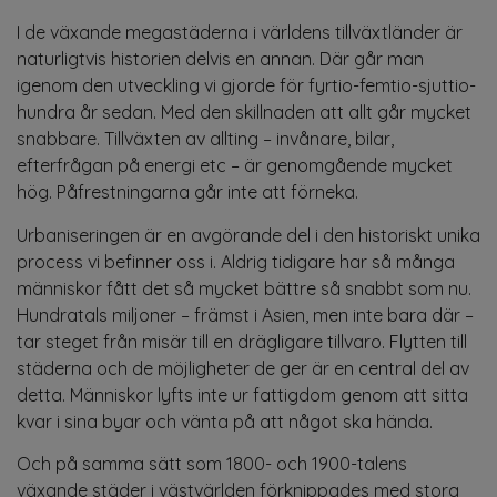
I de växande megastäderna i världens tillväxtländer är
naturligtvis historien delvis en annan. Där går man
igenom den utveckling vi gjorde för fyrtio-femtio-sjuttio-
hundra år sedan. Med den skillnaden att allt går mycket
snabbare. Tillväxten av allting – invånare, bilar,
efterfrågan på energi etc – är genomgående mycket
hög. Påfrestningarna går inte att förneka.
Urbaniseringen är en avgörande del i den historiskt unika
process vi befinner oss i. Aldrig tidigare har så många
människor fått det så mycket bättre så snabbt som nu.
Hundratals miljoner – främst i Asien, men inte bara där –
tar steget från misär till en drägligare tillvaro. Flytten till
städerna och de möjligheter de ger är en central del av
detta. Människor lyfts inte ur fattigdom genom att sitta
kvar i sina byar och vänta på att något ska hända.
Och på samma sätt som 1800- och 1900-talens
växande städer i västvärlden förknippades med stora