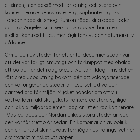
bilisimen, men också med förtätning och stora och
koncentrerade behov av energi, sophantering osv.
London hade sin smog, Ruhrområdet sina döda floder
och Los Angeles sin inversion. Stadslivet har inte sällan
ställts i kontrast till ett mer lågintensivt och naturnära liv
på landet.
Om bilden av staden för ett antal decennier sedan var
att det var farligt, smutsigt och förknippat med ohälsa
att bo där, är det i dag precis tvärtom. Idag finns det en
rätt bred uppslutning bakom idén att välorganiserade
och välfungerande städer är resurseffektiva och
därmed bra för miljön. Mycket handlar om att vi i
västvärlden faktiskt lyckats hantera de stora synliga
och lokala miljöproblemen. Idag är luften radikalt renare
i Västeuropas och Nordamerikas stora städer än vad
den var för trettio år sedan. En kombination av politik
och en fantastisk innovativ förmåga hos näringslivet har
dramatiskt minskat utsläppen.