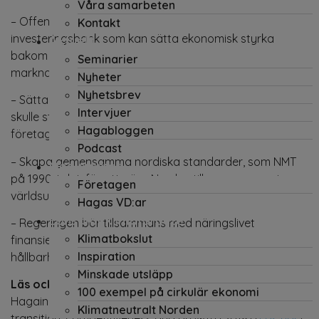
Våra samarbeten
– Offentlig riskdelning genom en offentlig
Kontakt
investeringsbank som kan sätta ekonomisk styrka
Aktuellt
bakom lovande klimatlösningar och ta nya idéer till
Seminarier
marknaden snabbare. (
Läs här
)
Nyheter
Nyhetsbrev
– Sätta mål för medborgarnas koldioxidavtryck, som
Intervjuer
skulle styra konsumenterna mot bättre val och driva
Hagabloggen
företag att ta mer ansvar. (
Läs här
)
Podcast
– Skapa gemensamma nordiska standarder, som NMT
Medlemmar
på 1990-talet, för att göra Norden till en permanent
Företagen
världsutställning för hållbara lösningar. (
Läs här
)
Hagas VD:ar
Lönsamt klimatarbete
– Regeringen bör tillsammans med näringslivet
Klimatbokslut
finansiera FoU för de stora strategiska
Inspiration
hållbarhetsutmaningarna. (
Läs här
)
Minskade utsläpp
Läs också:
100 exempel på cirkulär ekonomi
Hagainitiativets rapport Nordic businesses on climate
Klimatneutralt Norden
transition, competitiveness and growth (2018) (
Läs här
)