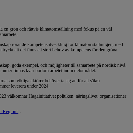
lla en grön och rättvis klimatomställning med fokus på en väl
samarbete.
kunskap rörande kompetensutveckling för klimatomställningen, med
ttryckt att det finns ett stort behov av kompetens för den gröna
unskap, goda exempel, och möjligheter till samarbete på nordisk nivå.
 kommer finnas kvar bortom arbetet inom delområdet.
na som viktiga aktörer behöver ta sig an för att säkra
ommer leverera under 2024.
23 välkomnar Hagainitiativet politiken, näringslivet, organisationer
ic Region”
.