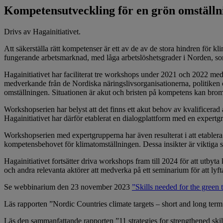
Kompetensutveckling för en grön omställn
Drivs av Hagainitiativet.
Att säkerställa rätt kompetenser är ett av de av de stora hindren för 
fungerande arbetsmarknad, med låga arbetslöshetsgrader i Norden, so
Hagainitiativet har faciliterat tre workshops under 2021 och 2022 m
medverkande från de Nordiska näringslivsorganisationerna, politike
omställningen. Situationen är akut och bristen på kompetens kan bro
Workshopserien har belyst att det finns ett akut behov av kvalificerad
Hagainitiativet har därför etablerat en dialogplattform med en exper
Workshopserien med expertgrupperna har även resulterat i att etablera 
kompetensbehovet för klimatomställningen. Dessa insikter är viktig
Hagainitiativet fortsätter driva workshops fram till 2024 för att utby
och andra relevanta aktörer att medverka på ett seminarium för att lyft
Se webbinarium den 23 november 2023
”Skills needed for the green 
Läs rapporten ”Nordic Countries climate targets – short and long ter
Läs den sammanfattande rapporten ”11 strategies for strengthened skill