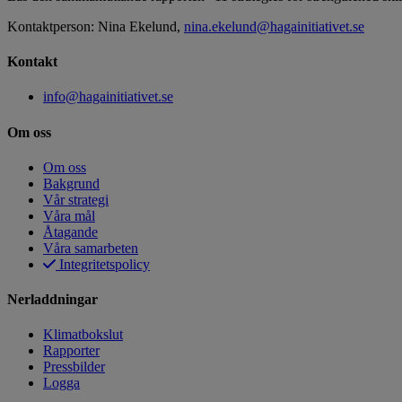
Kontaktperson: Nina Ekelund,
nina
.ekelund@hagainitiativet.se
Kontakt
info@hagainitiativet.se
Om oss
Om oss
Bakgrund
Vår strategi
Våra mål
Åtagande
Våra samarbeten
Integritetspolicy
Nerladdningar
Klimatbokslut
Rapporter
Pressbilder
Logga