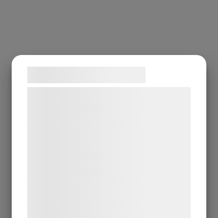
Samtykke til cookies
Vi og vores samarbejdspartnere bruger
teknologier, herunder cookies, til at
indsamle oplysninger om dig til forskellige
formål, herunder: Tilpasning af annoncering,
bedre brugeroplevelse, funktionalitet,
statistik og marketing. Disse oplysninger
kan blive delt med annoncerings- og
analysepartnere, som kan kombinere dem
med data, du tidligere har givet dem eller
de har indsamlet gennem din brug af deres