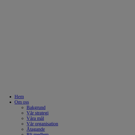
Hem
Om oss
Bakgrund
Vår strategi
Våra mål
Vår organisation
Åtagande
Bli medlem