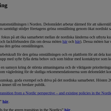
ing
klimatomställningen i Norden. Delområdet arbetar därmed för att säkerstä
m samtidigt stödjer företagens gröna omställning genom ökat nordiskt 
ed fokus på att öka samarbetet mellan de nordiska länderna och utbyta 
n och fackförbunden (läs om dessa möten
här
och
här
). Dessa möten har u
msa den gröna omställningen.
 arbetskraft för den gröna omställningen och en plattform för att dela k
tgrupp med syfte fylla detta behov och som bidrar med kontaktytor som
en samsyn kring de största utmaningarna och de viktigaste prioriteringar
a som vägledning för de slutliga rekommendationerna som delområdet k
ta kunskap, goda exempel och driva på det nordiska samarbetet. Hösten 20
a ämnet till en bredare publik.
transition from a Nordic perspective – and existing policies in the Nord
m”
här
.
s for the green transition in the Nordics”
här
.