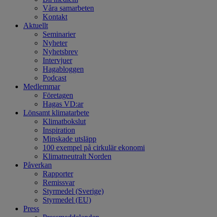
Våra samarbeten
Kontakt
Aktuellt
Seminarier
Nyheter
Nyhetsbrev
Intervjuer
Hagabloggen
Podcast
Medlemmar
Företagen
Hagas VD:ar
Lönsamt klimatarbete
Klimatbokslut
Inspiration
Minskade utsläpp
100 exempel på cirkulär ekonomi
Klimatneutralt Norden
Påverkan
Rapporter
Remissvar
Styrmedel (Sverige)
Styrmedel (EU)
Press