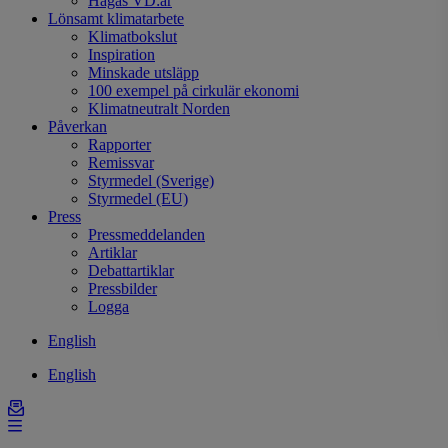
Hagas VD:ar
Lönsamt klimatarbete
Klimatbokslut
Inspiration
Minskade utsläpp
100 exempel på cirkulär ekonomi
Klimatneutralt Norden
Påverkan
Rapporter
Remissvar
Styrmedel (Sverige)
Styrmedel (EU)
Press
Pressmeddelanden
Artiklar
Debattartiklar
Pressbilder
Logga
English
English