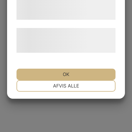
tjenester. Ved at klikke på 'OK' giver du
samtykke til disse formål.
Læs mere om vores brug af cookies og
behandling af persondata på vores
hjemmeside.
OK
NØDVENDIGE
PRÆFERENCER
AFVIS ALLE
MARKETING
STATISTIK