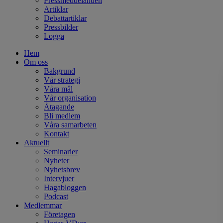
Pressmeddelanden
Artiklar
Debattartiklar
Pressbilder
Logga
Hem
Om oss
Bakgrund
Vår strategi
Våra mål
Vår organisation
Åtagande
Bli medlem
Våra samarbeten
Kontakt
Aktuellt
Seminarier
Nyheter
Nyhetsbrev
Intervjuer
Hagabloggen
Podcast
Medlemmar
Företagen