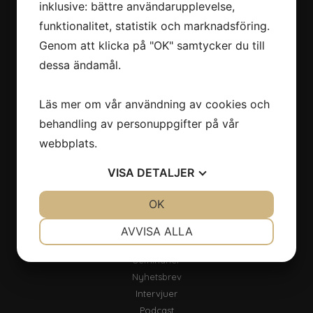
Vår strategi
inklusive: bättre användarupplevelse,
Våra mål
funktionalitet, statistik och marknadsföring.
Åtagande
Genom att klicka på "OK" samtycker du till
Våra samarbeten
dessa ändamål.
Integritetspolicy
Läs mer om vår användning av cookies och
Nerladdningar
behandling av personuppgifter på vår
Klimatbokslut
webbplats.
Rapporter
Pressbilder
VISA
DETALJER
Logga
JA
NEJ
OK
JA
NEJ
Aktuellt
NÖDVÄNDIG
INSTÄLLNINGAR
AVVISA ALLA
Nyheter
JA
NEJ
JA
NEJ
Seminarier
MARKNADSFÖRING
STATISTIK
Nyhetsbrev
Intervjuer
Podcast