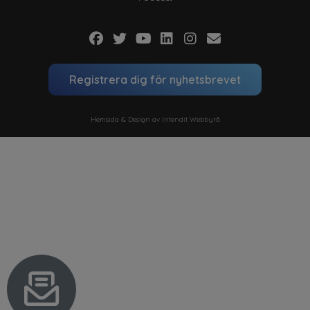
Registrera dig för nyhetsbrevet
Hemsida & Design av Intendit Webbyrå