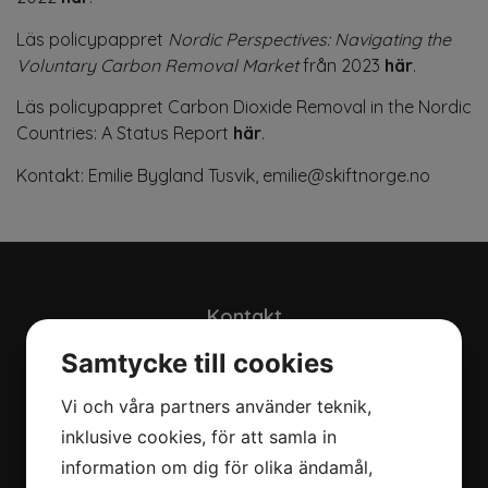
Läs policypappret
Nordic Perspectives: Navigating the
Voluntary Carbon Removal Market
från 2023
här
.
Läs policypappret Carbon Dioxide Removal in the Nordic
Countries: A Status Report
här
.
Kontakt: Emilie Bygland Tusvik,
emilie@skiftnorge.no
Kontakt
info@hagainitiativet.se
Samtycke till cookies
Vi och våra partners använder teknik,
Om oss
inklusive cookies, för att samla in
Om oss
information om dig för olika ändamål,
Bakgrund