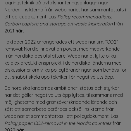
lagringsteknik på avfallshanteringsanläggningar i
Norden. Insikterna från webbinariet har sammanfattats i
ett policydokument. Läs
Policy recommendations:
Carbon capture and storage on waste incineration
från
2021
här
.
I oktober 2022 arrangerades ett webbinarium, ”CO2”-
removal: Nordic innovation power, med medverkande
från nordiska beslutsfattare. Webbinariet lyfte olika
koldioxidreduktionsprojekt i de nordiska länderna med
diskussioner om vilka policyförändringar som behövs för
att snabbt skala upp tekniker för negativa utsläpp.
De nordiska ländernas ambitioner, status och styrkor
när det gäller negativa utsläpp lyftes, tillsammans med
möjligheterna med gränsöverskridande lärande och
sätt att samarbeta berördes också. Insikterna från
webbinariet sammanfattas i ett policydokument. Läs
Policy paper: CO2-removal in the Nordic countries
från
2022
här
.