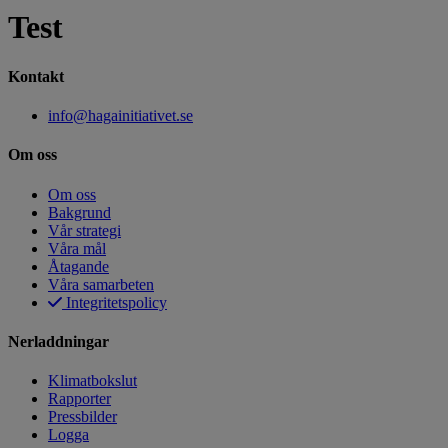
Test
Kontakt
info@hagainitiativet.se
Om oss
Om oss
Bakgrund
Vår strategi
Våra mål
Åtagande
Våra samarbeten
Integritetspolicy
Nerladdningar
Klimatbokslut
Rapporter
Pressbilder
Logga