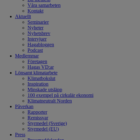
Våra samarbeten
Kontakt
Aktuellt
Seminarier
Nyheter
Nyhetsbrev
Intervjuer
Hagabloggen
Podcast
Medlemmar
Företagen
Hagas VD:ar
Lönsamt klimatarbete
Klimatbokslut
Inspiration
Minskade utsläpp
100 exempel på cirkulär ekonomi
Klimatneutralt Norden
Påverkan
Rapporter
Remissvar
Styrmedel (Sverige)
Styrmedel (EU)
Press