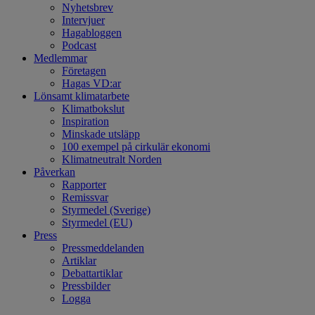
Nyhetsbrev
Intervjuer
Hagabloggen
Podcast
Medlemmar
Företagen
Hagas VD:ar
Lönsamt klimatarbete
Klimatbokslut
Inspiration
Minskade utsläpp
100 exempel på cirkulär ekonomi
Klimatneutralt Norden
Påverkan
Rapporter
Remissvar
Styrmedel (Sverige)
Styrmedel (EU)
Press
Pressmeddelanden
Artiklar
Debattartiklar
Pressbilder
Logga