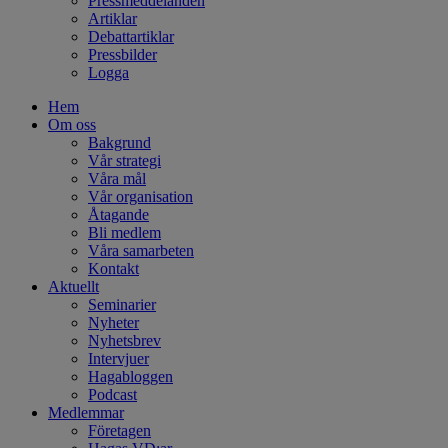
Pressmeddelanden
Artiklar
Debattartiklar
Pressbilder
Logga
Hem
Om oss
Bakgrund
Vår strategi
Våra mål
Vår organisation
Åtagande
Bli medlem
Våra samarbeten
Kontakt
Aktuellt
Seminarier
Nyheter
Nyhetsbrev
Intervjuer
Hagabloggen
Podcast
Medlemmar
Företagen