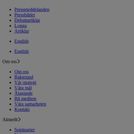
Pressmeddelanden
Pressbilder
Debattartiklar
Logga
Artiklar
English
English
Om oss
Om oss
Bakgrund
Vår strategi
Våra mål
Åtagande
Bli medlem
Våra samarbeten
Kontakt
Aktuellt
Seminarier