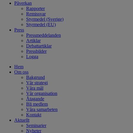
Påverkan
Rapporter
Remissvar
Styrmedel (Sverige)
Styrmedel (EU)
Press
Pressmeddelanden
Artiklar
Debattartiklar
Pressbilder
Logga
Hem
Om oss
Bakgrund
Vår strategi
Våra mål
Vår organisation
Åtagande
Bli medlem
Våra samarbeten
Kontakt
Aktuellt
Seminarier
Nyheter