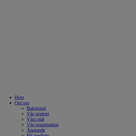
Hem
Om oss
Bakgrund
Vår strategi
Våra mål
Vår organisation
Åtagande
Bli medlem