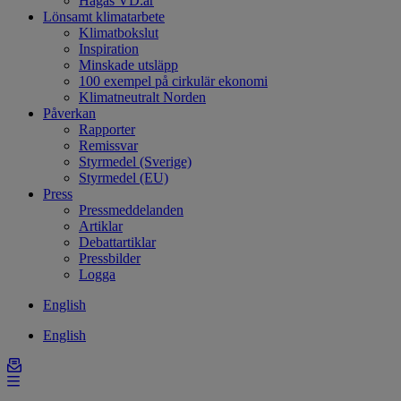
Hagas VD:ar
Lönsamt klimatarbete
Klimatbokslut
Inspiration
Minskade utsläpp
100 exempel på cirkulär ekonomi
Klimatneutralt Norden
Påverkan
Rapporter
Remissvar
Styrmedel (Sverige)
Styrmedel (EU)
Press
Pressmeddelanden
Artiklar
Debattartiklar
Pressbilder
Logga
English
English