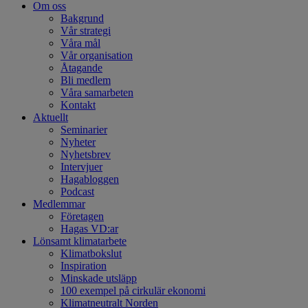
Om oss
Bakgrund
Vår strategi
Våra mål
Vår organisation
Åtagande
Bli medlem
Våra samarbeten
Kontakt
Aktuellt
Seminarier
Nyheter
Nyhetsbrev
Intervjuer
Hagabloggen
Podcast
Medlemmar
Företagen
Hagas VD:ar
Lönsamt klimatarbete
Klimatbokslut
Inspiration
Minskade utsläpp
100 exempel på cirkulär ekonomi
Klimatneutralt Norden