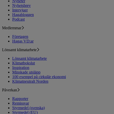
Nyheter
Nyhetsbrev
Intervjuer
Hagabloggen
Podcast
Medlemmar
Företagen
Hagas VD:ar
Lönsamt klimatarbete
Lönsamt klimatarbete
Klimatbokslut
Inspiration
Minskade utsläpp
100 exempel på cirkulär ekonomi
Klimatneutralt Norden
Påverkan
Rapporter
Remissvar
Styrmedel (svenska)
Styrmedel (EU)