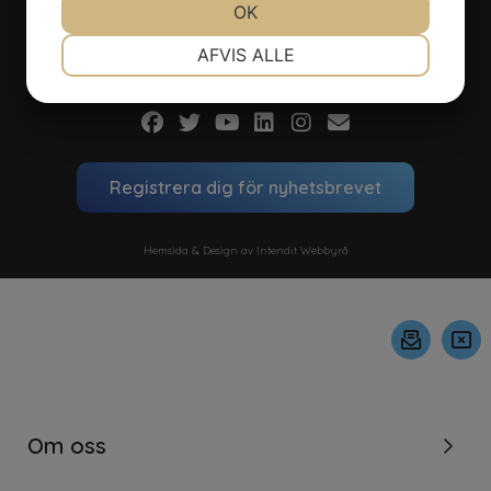
Nyhetsbrev
OK
Intervjuer
NØDVENDIGE
PRÆFERENCER
AFVIS ALLE
Podcast
MARKETING
STATISTIK
Registrera dig för nyhetsbrevet
Hemsida & Design av Intendit Webbyrå
Om oss