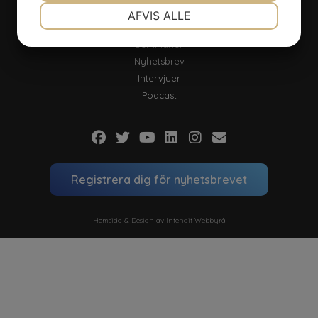
Aktuellt
NØDVENDIGE
PRÆFERENCER
AFVIS ALLE
Nyheter
Seminarier
MARKETING
STATISTIK
Nyhetsbrev
Intervjuer
Podcast
Registrera dig för nyhetsbrevet
Hemsida & Design av Intendit Webbyrå