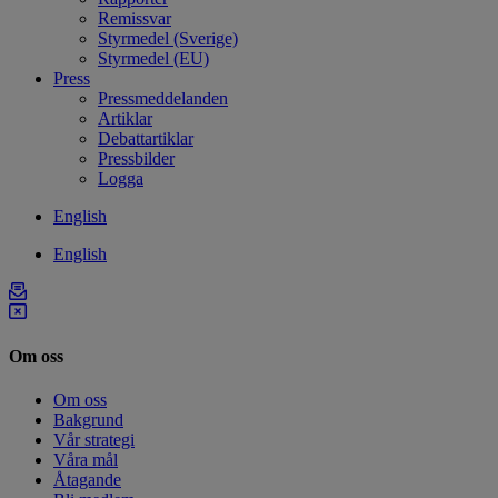
Remissvar
Styrmedel (Sverige)
Styrmedel (EU)
Press
Pressmeddelanden
Artiklar
Debattartiklar
Pressbilder
Logga
English
English
Om oss
Om oss
Bakgrund
Vår strategi
Våra mål
Åtagande