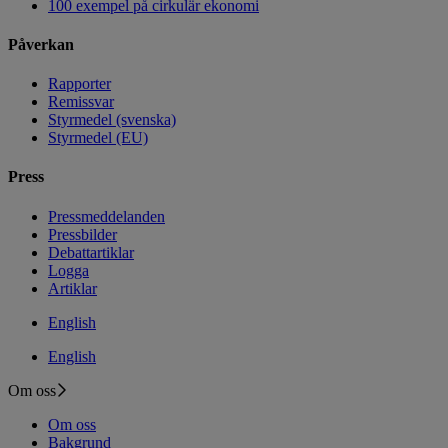
100 exempel på cirkulär ekonomi
Påverkan
Rapporter
Remissvar
Styrmedel (svenska)
Styrmedel (EU)
Press
Pressmeddelanden
Pressbilder
Debattartiklar
Logga
Artiklar
English
English
Om oss
Om oss
Bakgrund