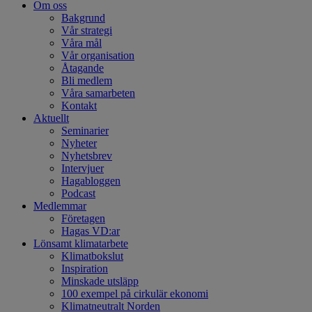
Om oss
Bakgrund
Vår strategi
Våra mål
Vår organisation
Åtagande
Bli medlem
Våra samarbeten
Kontakt
Aktuellt
Seminarier
Nyheter
Nyhetsbrev
Intervjuer
Hagabloggen
Podcast
Medlemmar
Företagen
Hagas VD:ar
Lönsamt klimatarbete
Klimatbokslut
Inspiration
Minskade utsläpp
100 exempel på cirkulär ekonomi
Klimatneutralt Norden