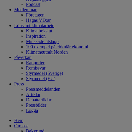
Podcast
Medlemmar
Företagen
Hagas VD:ar
Lönsamt klimatarbete
Klimatbokslut
Inspiration
Minskade utsläpp
100 exempel på cirkulär ekonomi
Klimatneutralt Norden
Påverkan
Rapporter
Remissvar
Styrmedel (Sverige)
Styrmedel (EU)
Press
Pressmeddelanden
Artiklar
Debattartiklar
Pressbilder
Logga
Hem
Om oss
Bakgrund