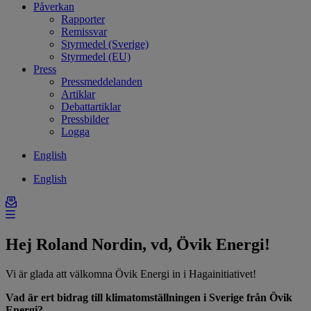
Påverkan
Rapporter
Remissvar
Styrmedel (Sverige)
Styrmedel (EU)
Press
Pressmeddelanden
Artiklar
Debattartiklar
Pressbilder
Logga
English
English
Hej Roland Nordin, vd, Övik Energi!
Vi är glada att välkomna Övik Energi in i Hagainitiativet!
Vad är ert bidrag till klimatomställningen i Sverige från Övik
Energi?