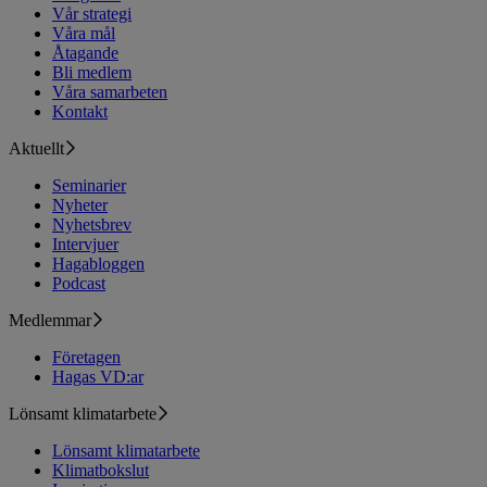
Vår strategi
Våra mål
Åtagande
Bli medlem
Våra samarbeten
Kontakt
Aktuellt
Seminarier
Nyheter
Nyhetsbrev
Intervjuer
Hagabloggen
Podcast
Medlemmar
Företagen
Hagas VD:ar
Lönsamt klimatarbete
Lönsamt klimatarbete
Klimatbokslut