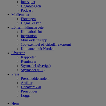
Intervjuer
Hagabloggen
Podcast
Medlemmar
Företagen
Hagas VD:ar
Lönsamt klimatarbete
Klimatbokslut
Inspiration
Minskade utsläpp
100 exempel på cirkulär ekonomi
Klimatneutralt Norden
Påverkan
Rapporter
Remissvar
Styrmedel (Sverige)
Styrmedel (EU)
Press
Pressmeddelanden
Artiklar
Debattartiklar
Pressbilder
Logga
Hem