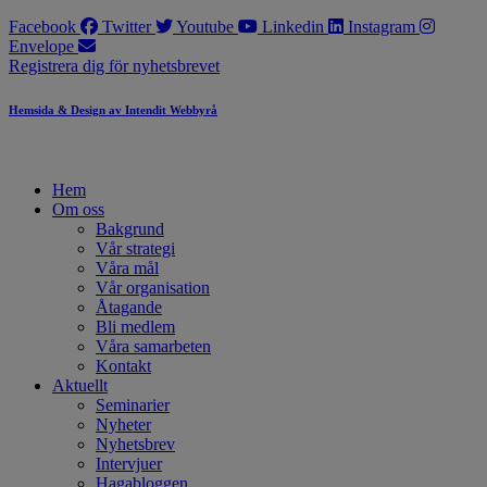
Facebook
Twitter
Youtube
Linkedin
Instagram
Envelope
Registrera dig för nyhetsbrevet
Hemsida & Design av Intendit Webbyrå
Hem
Om oss
Bakgrund
Vår strategi
Våra mål
Vår organisation
Åtagande
Bli medlem
Våra samarbeten
Kontakt
Aktuellt
Seminarier
Nyheter
Nyhetsbrev
Intervjuer
Hagabloggen