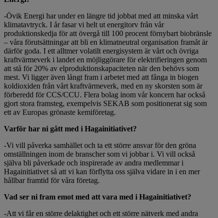
-Övik Energi har under en längre tid jobbat med att minska vårt
klimatavtryck. I år fasar vi helt ut energitorv från vår
produktionskedja för att övergå till 100 procent förnybart biobränsle
– våra förutsättningar att bli en klimatneutral organisation framåt är
därför goda. I ett alltmer volatilt energisystem är vårt och övriga
kraftvärmeverk i landet en möjliggörare för elektrifieringen genom
att stå för 20% av elproduktionskapaciteten när den behövs som
mest. Vi ligger även långt fram i arbetet med att fånga in biogen
koldioxiden från vårt kraftvärmeverk, med en ny skorsten som är
förberedd för CCS/CCU. Flera bolag inom vår koncern har också
gjort stora framsteg, exempelvis SEKAB som positionerat sig som
ett av Europas grönaste kemiföretag.
Varför har ni gått med i Hagainitiativet?
-Vi vill påverka samhället och ta ett större ansvar för den gröna
omställningen inom de branscher som vi jobbar i. Vi vill också
själva bli påverkade och inspirerade av andra medlemmar i
Hagainitiativet så att vi kan förflytta oss själva vidare in i en mer
hållbar framtid för våra företag.
Vad ser ni fram emot med att vara med i Hagainitiativet?
-Att vi får en större delaktighet och ett större nätverk med andra