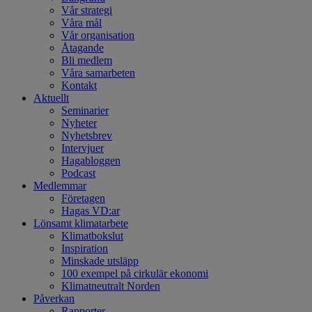
Vår strategi
Våra mål
Vår organisation
Åtagande
Bli medlem
Våra samarbeten
Kontakt
Aktuellt
Seminarier
Nyheter
Nyhetsbrev
Intervjuer
Hagabloggen
Podcast
Medlemmar
Företagen
Hagas VD:ar
Lönsamt klimatarbete
Klimatbokslut
Inspiration
Minskade utsläpp
100 exempel på cirkulär ekonomi
Klimatneutralt Norden
Påverkan
Rapporter