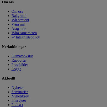
Om oss
Om oss
Bakgrund
Vår strategi
Våra mål
Åtagande
Våra samarbeten
Integritetspolicy
Nerladdningar
Klimatbokslut
Rapporter
Pressbilder
Logga
Aktuellt
Nyheter
Seminarier
Nyhetsbrev
Intervjuer
Podcast