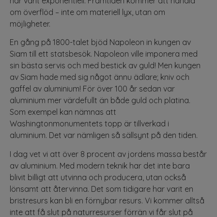
har varit exponentiell. Framtiden kommer att handla
om överflöd – inte om materiell lyx, utan om
möjligheter.
En gång på 1800-talet bjöd Napoleon in kungen av
Siam till ett statsbesök. Napoleon ville imponera med
sin bästa servis och med bestick av guld! Men kungen
av Siam hade med sig något ännu ädlare; kniv och
gaffel av aluminium! För över 100 år sedan var
aluminium mer värdefullt än både guld och platina.
Som exempel kan nämnas att
Washingtonmonumentets topp är tillverkad i
aluminium. Det var nämligen så sällsynt på den tiden.
I dag vet vi att över 8 procent av jordens massa består
av aluminium. Med modern teknik har det inte bara
blivit billigt att utvinna och producera, utan också
lönsamt att återvinna. Det som tidigare har varit en
bristresurs kan bli en förnybar resurs. Vi kommer alltså
inte att få slut på naturresurser förrän vi får slut på