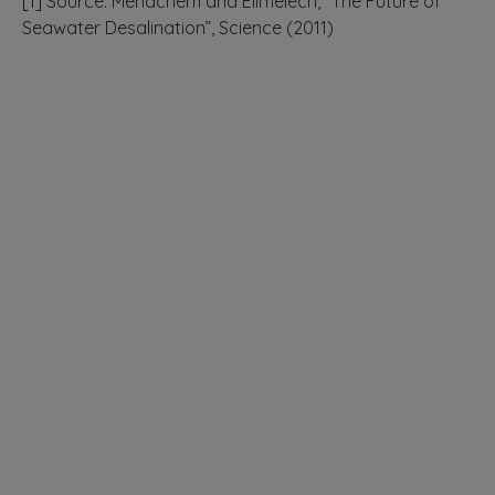
[1]
Source: Menachem and Elimelech, “The Future of
Seawater Desalination”, Science (2011)