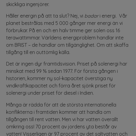
skickliga ingenjörer.
Håller energin på att ta slut? Nej, vi
badar
i energi. Vår
planet bestrålas med 5 000 gånger mer energi än vi
förbrukar. På en och en halv timme ger solen oss 16
terawattimmar. Världens energiproblem handlar inte
om BRIST – de handlar om tillgänglighet. Om att skaffa
tillgång till en outtömlig källa.
Det är ingen dyr framtidsvision. Priset på solenergi har
minskat med 99 % sedan 1977. För första gången i
historien, kommer ny sol-kapacitet överstiga ny
vindkraftkapacitet och förra året sjönk priset för
solenergi under priset för diesel i Indien.
Många är rädda för att de största internationella
konflikterna i framtiden kommer att handla om
tillgången till rent vatten. Men vi har vatten överallt
omkring oss! 70 procent av jordens yta består av
vatten! Visserligen är 97 procent av det saltvatten och