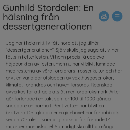
Gunhild Stordalen: En
hälsning från
dessertgenerationen
Jag har i hela mitt liv fått höra att jag tillhör
”dessertgenerationen”. Själv skulle jag säga att vi har
fötts in i efterfesten. Vi hann precis få uppleva
höjdpunkten av festen, men nu har vi blivit lämnade
med resterna av våra föräldrars frosserikultur och har
ärvt en värld där utsläppen av växthusgaser ökar,
klimatet förändras och haven försuras. Regnskog
avverkas för att ge plats åt mer jordbruksmark. Arter
går förlorade i en takt som är 100 till 1000 gånger
snabbare än normalt. Rent vatten har blivit en
bristvara. Det globala energibehovet har fördubblats
sedan 70-talet – samtidigt saknar fortfarande 1,4
miljarder människor el. Samtidigt ska alltför många