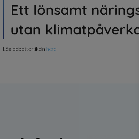
Ett lönsamt närings
utan klimatpåverk
Läs debattartikeln
here