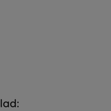
About us
News
Members
Climate Action
Op
lad: