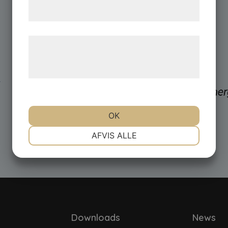
samtykke til disse formål.
Læs mere om vores brug af cookies og
behandling af persondata på vores
hjemmeside.
OK
NØDVENDIGE
PRÆFERENCER
AFVIS ALLE
MARKETING
STATISTIK
Downloads
News