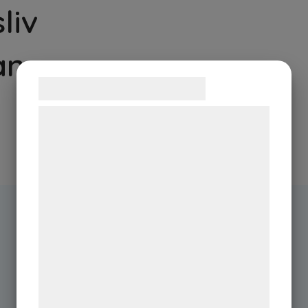
liv
an
Samtykke til cookies
Vi og vores samarbejdspartnere bruger
teknologier, herunder cookies, til at
indsamle oplysninger om dig til forskellige
formål, herunder: Tilpasning af annoncering,
bedre brugeroplevelse, funktionalitet,
statistik og marketing. Disse oplysninger
kan blive delt med annoncerings- og
analysepartnere, som kan kombinere dem
med data, du tidligere har givet dem eller
de har indsamlet gennem din brug af deres
tjenester. Ved at klikke på 'OK' giver du