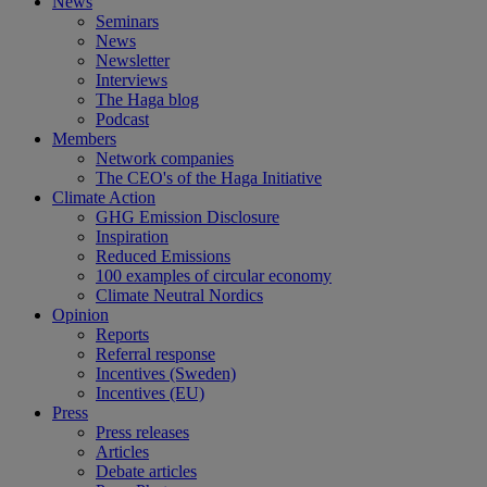
News
Seminars
News
Newsletter
Interviews
The Haga blog
Podcast
Members
Network companies
The CEO's of the Haga Initiative
Climate Action
GHG Emission Disclosure
Inspiration
Reduced Emissions
100 examples of circular economy
Climate Neutral Nordics
Opinion
Reports
Referral response
Incentives (Sweden)
Incentives (EU)
Press
Press releases
Articles
Debate articles