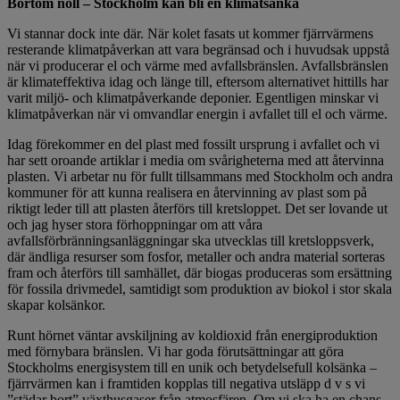
Bortom noll – Stockholm kan bli en klimatsänka
Vi stannar dock inte där. När kolet fasats ut kommer fjärrvärmens
resterande klimatpåverkan att vara begränsad och i huvudsak uppstå
när vi producerar el och värme med avfallsbränslen. Avfallsbränslen
är klimateffektiva idag och länge till, eftersom alternativet hittills har
varit miljö- och klimatpåverkande deponier. Egentligen minskar vi
klimatpåverkan när vi omvandlar energin i avfallet till el och värme.
Idag förekommer en del plast med fossilt ursprung i avfallet och vi
har sett oroande artiklar i media om svårigheterna med att återvinna
plasten. Vi arbetar nu för fullt tillsammans med Stockholm och andra
kommuner för att kunna realisera en återvinning av plast som på
riktigt leder till att plasten återförs till kretsloppet. Det ser lovande ut
och jag hyser stora förhoppningar om att våra
avfallsförbränningsanläggningar ska utvecklas till kretsloppsverk,
där ändliga resurser som fosfor, metaller och andra material sorteras
fram och återförs till samhället, där biogas produceras som ersättning
för fossila drivmedel, samtidigt som produktion av biokol i stor skala
skapar kolsänkor.
Runt hörnet väntar avskiljning av koldioxid från energiproduktion
med förnybara bränslen. Vi har goda förutsättningar att göra
Stockholms energisystem till en unik och betydelsefull kolsänka –
fjärrvärmen kan i framtiden kopplas till negativa utsläpp d v s vi
”städar bort” växthusgaser från atmosfären. Om vi ska ha en chans