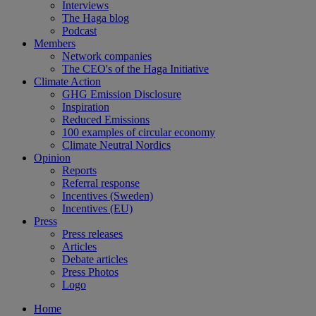
Interviews
The Haga blog
Podcast
Members
Network companies
The CEO's of the Haga Initiative
Climate Action
GHG Emission Disclosure
Inspiration
Reduced Emissions
100 examples of circular economy
Climate Neutral Nordics
Opinion
Reports
Referral response
Incentives (Sweden)
Incentives (EU)
Press
Press releases
Articles
Debate articles
Press Photos
Logo
Home