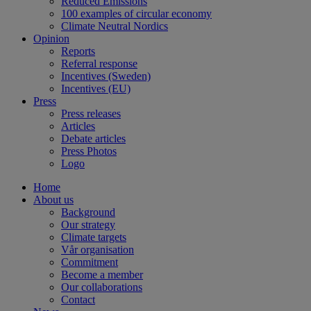
Reduced Emissions
100 examples of circular economy
Climate Neutral Nordics
Opinion
Reports
Referral response
Incentives (Sweden)
Incentives (EU)
Press
Press releases
Articles
Debate articles
Press Photos
Logo
Home
About us
Background
Our strategy
Climate targets
Vår organisation
Commitment
Become a member
Our collaborations
Contact