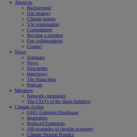
About us
Background
Our strategy
Climate targets
Vår organisation
Commitment
Become a member
Our collaborations
Contact
News
Seminars
News
Newsletter
Interviews
The Haga blog
Podcast
Members
Network companies
The CEO's of the Haga Initiative
Climate Action
GHG Emission Disclosure
Inspiration
Reduced Emissions
100 examples of circular economy
Climate Neutral Nordics