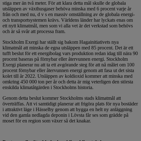
stiga mer än två meter. För att klara detta mål skulle de globala
utsläppen av växthusgaser behöva minska med 6 procent varje år
från och med nu, d v s en massiv omställning av de globala energi-
och transportsystemen krävs. Världens länder har lyckats enas om
ett nytt klimatmål, men som vi alla vet är det verkstad som behövs
och är så svår att processa fram.
Stockholm Exergi har ställt sig bakom Hagainitiativets nya
klimatmål att minska de egna utsläppen med 85 procent. Det är ett
tufft beslut för ett energibolag vars produktion redan idag till nära 90
procent baseras på förnybar eller återvunnen energi. Stockholm
Exergi planerar nu att ta ett avgörande steg för att nå målet om 100
procent förnybar eller återvunnen energi genom att fasa ut det sista
kolet till år 2022. Utsläppen av koldioxid kommer att minska med
omkring 450 000 ton per år och detta är mig veterligen den största
enskilda klimatåtgärden i Stockholms historia.
Genom detta beslut kommer Stockholms stads klimatmål att
överträffas. Att vi samtidigt planerar att frigöra plats för nya bostäder
i attraktivt läge i Hässelby genom att bygga en helt ny anläggning
vid den gamla nedlagda deponin i Lövsta får ses som grädde på
moset för en region som växer så det knakar.