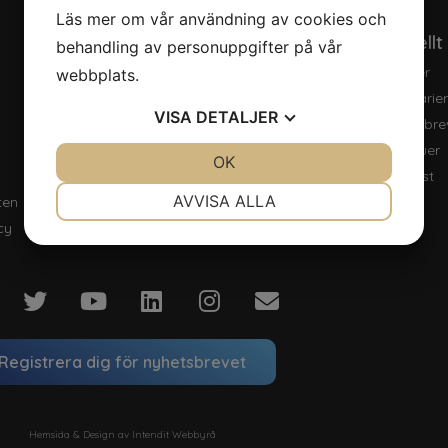
Läs mer om vår användning av cookies och
Nerladdningar
Aktuellt
behandling av personuppgifter på vår
Klimatbokslut
Nyheter
webbplats.
Rapporter
Seminarie
VISA
DETALJER
Pressbilder
Nyhetsbre
Logga
Intervjuer
JA
NEJ
OK
JA
NEJ
Podcast
NÖDVÄNDIG
INSTÄLLNINGAR
AVVISA ALLA
ten
cy
JA
NEJ
JA
NEJ
MARKNADSFÖRING
STATISTIK
Registrera dig för nyhetsbrevet
Hemsida & Design av Intendit Webbyrå