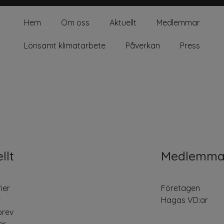
Hem
Om oss
Aktuellt
Medlemmar
Lönsamt klimatarbete
Påverkan
Press
llt
Medlemma
ier
Företagen
r
Hagas VD:ar
brev