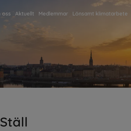
 oss
Aktuellt
Medlemmar
Lönsamt klimatarbete
Ställ