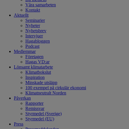
Våra samarbeten
Kontakt
Aktuellt
Seminarier
Nyheter
Nyhetsbrev
Intervjuer
Hagabloggen
Podcast
Medlemmar
Företagen
Hagas VD:ar
Lönsamt klimatarbete
Klimatbokslut
Inspiration
Minskade utsläpp
100 exempel på cirkulär ekonomi
Klimatneutralt Norden
Påverkan
Rapporter
Remissvar
Styrmedel (Sverige)
Styrmedel (EU)
Press