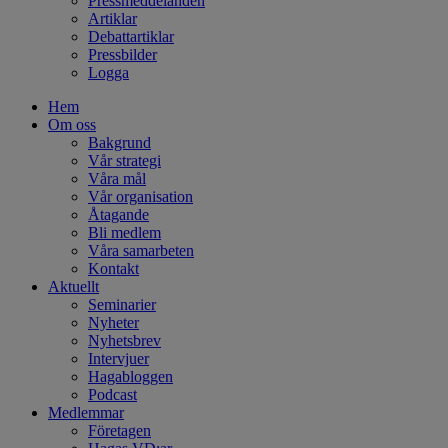
Pressmeddelanden
Artiklar
Debattartiklar
Pressbilder
Logga
Hem
Om oss
Bakgrund
Vår strategi
Våra mål
Vår organisation
Åtagande
Bli medlem
Våra samarbeten
Kontakt
Aktuellt
Seminarier
Nyheter
Nyhetsbrev
Intervjuer
Hagabloggen
Podcast
Medlemmar
Företagen