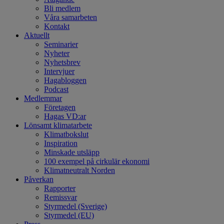
Bli medlem
Våra samarbeten
Kontakt
Aktuellt
Seminarier
Nyheter
Nyhetsbrev
Intervjuer
Hagabloggen
Podcast
Medlemmar
Företagen
Hagas VD:ar
Lönsamt klimatarbete
Klimatbokslut
Inspiration
Minskade utsläpp
100 exempel på cirkulär ekonomi
Klimatneutralt Norden
Påverkan
Rapporter
Remissvar
Styrmedel (Sverige)
Styrmedel (EU)