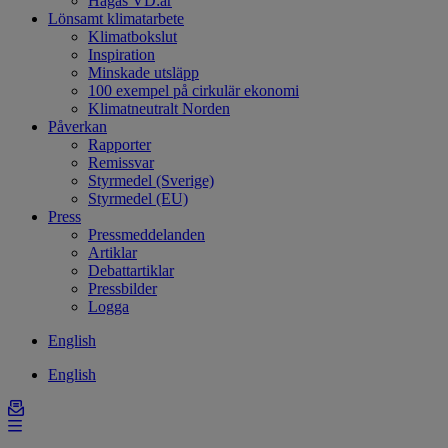
Hagas VD:ar
Lönsamt klimatarbete
Klimatbokslut
Inspiration
Minskade utsläpp
100 exempel på cirkulär ekonomi
Klimatneutralt Norden
Påverkan
Rapporter
Remissvar
Styrmedel (Sverige)
Styrmedel (EU)
Press
Pressmeddelanden
Artiklar
Debattartiklar
Pressbilder
Logga
English
English