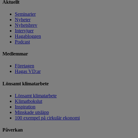
Aktuellt
Seminarier
Nyheter
Nyhetsbrev
Intervjuer
Hagabloggen
Podcast
Medlemmar
Företagen
Hagas VD:ar
Lönsamt klimatarbete
Lönsamt klimatarbete
Klimatbokslut
Inspiration
Minskade utsläpp
100 exempel på cirkulär ekonomi
Påverkan