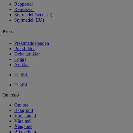
Rapporter
Remissvar
Styrmedel (svenska)
Styrmedel (EU)
Press
Pressmeddelanden
Pressbilder
Debattartiklar
Logga
Artiklar
English
English
Om oss
Om oss
Bakgrund
Vår strategi
Våra mål
Åtagande
Bli medlem