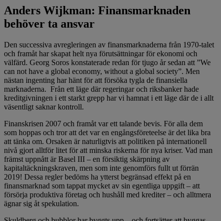
Anders Wijkman: Finansmarknaden
behöver ta ansvar
Den successiva avregleringen av finansmarknaderna från 1970-talet
och framåt har skapat helt nya förutsättningar för ekonomi och
välfärd. Georg Soros konstaterade redan för tjugo år sedan att ”We
can not have a global economy, without a global society”. Men
nästan ingenting har hänt för att försöka tygla de finansiella
marknaderna. Från ett läge där regeringar och riksbanker hade
kreditgivningen i ett starkt grepp har vi hamnat i ett läge där de i allt
väsentligt saknar kontroll.
Finanskrisen 2007 och framåt var ett talande bevis. För alla dem
som hoppas och tror att det var en engångsföreteelse är det lika bra
att tänka om. Orsaken är naturligtvis att politiken på internationell
nivå gjort alltför litet för att minska riskerna för nya kriser. Vad man
främst uppnått är Basel III – en försiktig skärpning av
kapitaltäckningskraven, men som inte genomförs fullt ut förrän
2019! Dessa regler bedöms ha ytterst begränsad effekt på en
finansmarknad som tappat mycket av sin egentliga uppgift – att
försörja produktiva företag och hushåll med krediter – och alltmera
ägnar sig åt spekulation.
Skuldberg och bubblor har byggts upp – och fortsätter att byggas