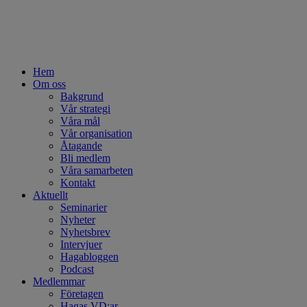
Hem
Om oss
Bakgrund
Vår strategi
Våra mål
Vår organisation
Åtagande
Bli medlem
Våra samarbeten
Kontakt
Aktuellt
Seminarier
Nyheter
Nyhetsbrev
Intervjuer
Hagabloggen
Podcast
Medlemmar
Företagen
Hagas VD:ar