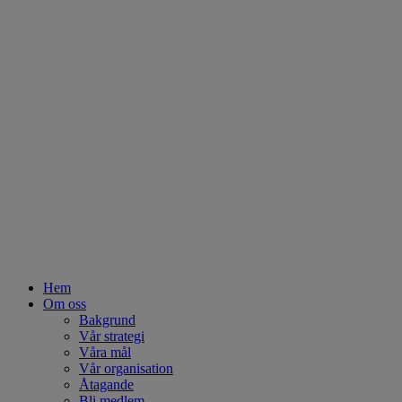
Hem
Om oss
Bakgrund
Vår strategi
Våra mål
Vår organisation
Åtagande
Bli medlem