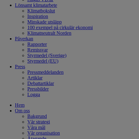
Lönsamt klimatarbete
Klimatbokslut
Inspiration
Minskade utsläpp
100 exempel på cirkulär ekonomi
Klimatneutralt Norden
Påverkan
Rapporter
Remissvar
Styrmedel (Sverige)
Styrmedel (EU)
Press
Pressmeddelanden
Artiklar
Debattartiklar
Pressbilder
Logga
Hem
Om oss
Bakgrund
Vår strategi
Våra mål
Vår organisation
Åtagande