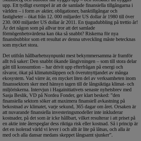
upp. Ett tydligt exempel är att de samlade finansiella tillgångarna i
världen – i form av aktier, obligationer, banktillgångar och
fastigheter – ökat från 12. 000 miljarder US dollar år 1980 till över
230. 000 miljarder US dollar år 2011. En tjugudubbling på trettio år!
Är det någon som på allvar tror att det samlade
förmögenhetsvärdena kan öka så snabbt? Riskerna för nya
finansbubblor som ett resultat av denna utveckling måste betecknas
som mycket stora.
Det utifrån hållbarhetssynpunkt mest bekymmersamma är framför
allt två saker: Den snabbt ökande långivningen – som till stora delar
gått till konsumtion – har drivit upp efterfrågan på energi och
råvaror, ökat på klimatutsläppen och överutnyttjandet av många
ekosystem. Vad värre är, en mycket liten del av verksamheten inom
finanssektorn sker med hänsyn tagen till de långsiktiga klimat- och
miljöriskerna. Intervjun i Hagainitiativets senaste nyhetsbrev med
Sasja Beslik, VD på Nordea Fonder, ger klart besked: ”den
finansiella sektorn söker att maximera finansiell avkastning på
bekostnad av klimatet, varje sekund, 365 dagar om året. Orsaken är
att nuvarande finansiella investeringsmodeller inte inkluderar
kostnader, på det som är icke hållbart, vilket resulterar i att priset på
en aktie inte återspeglar dess riktiga risk eller kostnad. Så i princip är
det en isolerad värld vi lever i och allt är lite på låtsas, och alla är
med och alla dansar medans skeppet långsamt sjunker”.