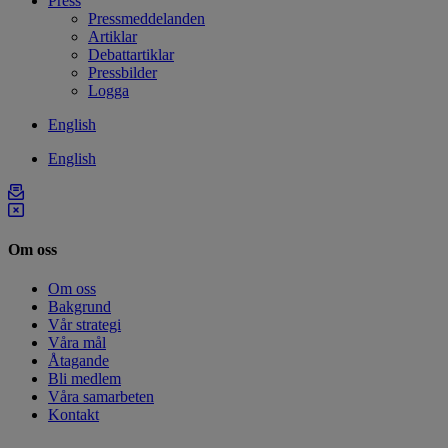
Press
Pressmeddelanden
Artiklar
Debattartiklar
Pressbilder
Logga
English
English
Om oss
Om oss
Bakgrund
Vår strategi
Våra mål
Åtagande
Bli medlem
Våra samarbeten
Kontakt