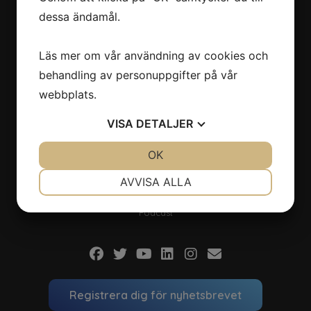
Nerladdningar
dessa ändamål.
Klimatbokslut
Rapporter
Läs mer om vår användning av cookies och
Pressbilder
behandling av personuppgifter på vår
Logga
webbplats.
VISA
DETALJER
Aktuellt
Nyheter
JA
NEJ
OK
JA
NEJ
Seminarier
NÖDVÄNDIG
INSTÄLLNINGAR
Nyhetsbrev
AVVISA ALLA
Intervjuer
JA
NEJ
JA
NEJ
Podcast
MARKNADSFÖRING
STATISTIK
Registrera dig för nyhetsbrevet