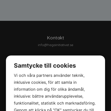
Kontakt
info@hagainitiativet.se
Om oss
Samtycke till cookies
Om oss
Bakgrund
Vi och våra partners använder teknik,
Vår strategi
inklusive cookies, för att samla in
Våra mål
information om dig för olika ändamål,
Åtagande
inklusive: bättre användarupplevelse,
Våra samarbeten
Integritetspolicy
funktionalitet, statistik och marknadsföring.
Genom att klicka på "OK" samtycker du till