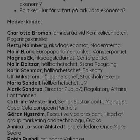
ekonomi?
Politiker! Hur får vi fart på cirkulära ekonomin?
Medverkande:
Charlotta Broman
, ämnesråd vid Kemikalieenheten,
Regeringskansliet
Betty Malmberg
, riksdagsledamot, Moderaterna
Malin Björk
, Europaparlamentariker, Vänsterpartiet
Magnus Ek,
riksdagsledamot, Centerpartiet
Malin Baltzar
, hållbarhetschef, Stena Recycling
Karin Stenmar
, hållbarhetschef, Folksam
Ulf Wikström
, hållbarhetschef, Stockholm Exergi
Maria Sandell
, hållbarhetschef, JM
Alarik Sandrup
, Director Public & Regulatory Affairs,
Lantmännen
Cathrine Westerlind
, Senior Sustainability Manager,
Coca-Cola European Partners
Göran Nyström
, Executive vice president, Head of
group marketing and technology, Ovako
Annica Larsson Ahlstedt
, projektledare Once More,
Södra
Robin Rushdi
, grundare Vakansa