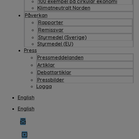
100 exempel på cirkulär ekonomi
Klimatneutralt Norden
Påverkan
Rapporter
Remissvar
Styrmedel (Sverige)
Styrmedel (EU)
Press
Pressmeddelanden
Artiklar
Debattartiklar
Pressbilder
Logga
English
English