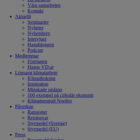
Våra samarbeten
Kontakt
Aktuellt
Seminarier
Nyheter
Nyhetsbrev
Intervjuer
Hagabloggen
Podcast
Medlemmar
Företagen
Hagas VD:ar
Lönsamt klimatarbete
Klimatbokslut
Inspiration
Minskade utsläpp
100 exempel på cirkulär ekonomi
Klimatneutralt Norden
Påverkan
Rapporter
Remissvar
Styrmedel (Sverige)
Styrmedel (EU)
Press