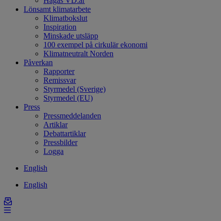
Hagas VD:ar
Lönsamt klimatarbete
Klimatbokslut
Inspiration
Minskade utsläpp
100 exempel på cirkulär ekonomi
Klimatneutralt Norden
Påverkan
Rapporter
Remissvar
Styrmedel (Sverige)
Styrmedel (EU)
Press
Pressmeddelanden
Artiklar
Debattartiklar
Pressbilder
Logga
English
English