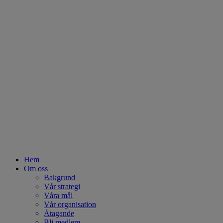
Hem
Om oss
Bakgrund
Vår strategi
Våra mål
Vår organisation
Åtagande
Bli medlem