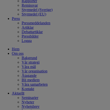
Rapporter
Remissvar
Styrmedel (Sverige)
Styrmedel (EU)
Press
Pressmeddelanden
Artiklar
Debattartiklar
Pressbilder
Logga
Hem
Om oss
Bakgrund
Vår strategi
Våra mål
Vår organisation
Åtagande
Bli medlem
Våra samarbeten
Kontakt
Aktuellt
Seminarier
Nyheter
Nyhetsbrev