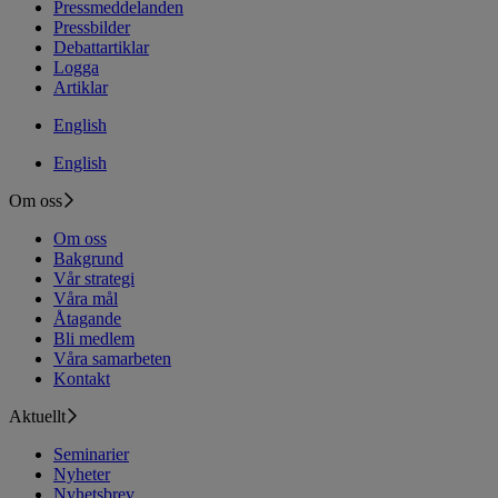
Pressmeddelanden
Pressbilder
Debattartiklar
Logga
Artiklar
English
English
Om oss
Om oss
Bakgrund
Vår strategi
Våra mål
Åtagande
Bli medlem
Våra samarbeten
Kontakt
Aktuellt
Seminarier
Nyheter
Nyhetsbrev