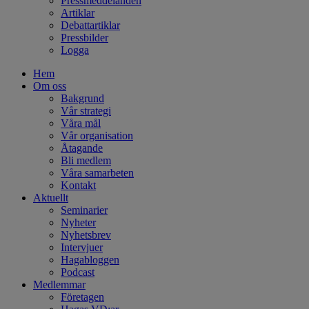
Pressmeddelanden
Artiklar
Debattartiklar
Pressbilder
Logga
Hem
Om oss
Bakgrund
Vår strategi
Våra mål
Vår organisation
Åtagande
Bli medlem
Våra samarbeten
Kontakt
Aktuellt
Seminarier
Nyheter
Nyhetsbrev
Intervjuer
Hagabloggen
Podcast
Medlemmar
Företagen