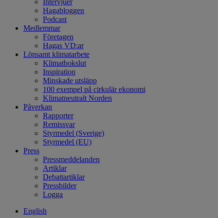
Intervjuer
Hagabloggen
Podcast
Medlemmar
Företagen
Hagas VD:ar
Lönsamt klimatarbete
Klimatbokslut
Inspiration
Minskade utsläpp
100 exempel på cirkulär ekonomi
Klimatneutralt Norden
Påverkan
Rapporter
Remissvar
Styrmedel (Sverige)
Styrmedel (EU)
Press
Pressmeddelanden
Artiklar
Debattartiklar
Pressbilder
Logga
English