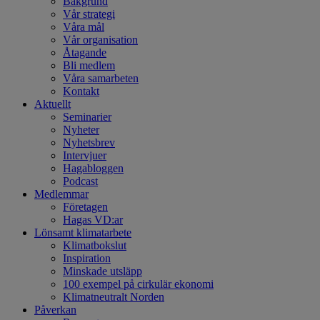
Bakgrund
Vår strategi
Våra mål
Vår organisation
Åtagande
Bli medlem
Våra samarbeten
Kontakt
Aktuellt
Seminarier
Nyheter
Nyhetsbrev
Intervjuer
Hagabloggen
Podcast
Medlemmar
Företagen
Hagas VD:ar
Lönsamt klimatarbete
Klimatbokslut
Inspiration
Minskade utsläpp
100 exempel på cirkulär ekonomi
Klimatneutralt Norden
Påverkan