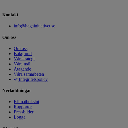
Kontakt
info@hagainitiativet.se
Om oss
Om oss
Bakgrund
Vår strategi
Våra mål
Åtagande
Våra samarbeten
Integritetspolicy
Nerladdningar
Klimatbokslut
Rapporter
Pressbilder
Logga