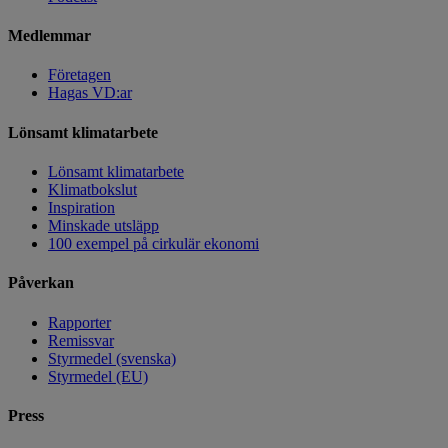
Medlemmar
Företagen
Hagas VD:ar
Lönsamt klimatarbete
Lönsamt klimatarbete
Klimatbokslut
Inspiration
Minskade utsläpp
100 exempel på cirkulär ekonomi
Påverkan
Rapporter
Remissvar
Styrmedel (svenska)
Styrmedel (EU)
Press