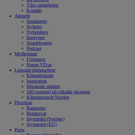
Våra samarbeten
Kontakt
Aktuellt
Seminarier
Nyheter
Nyhetsbrev
Intervjuer
Hagabloggen
Podcast
Medlemmar
Företagen
Hagas VD:ar
Lönsamt klimatarbete
Klimatbokslut
Inspiration
Minskade utsläpp
100 exempel på cirkulär ekonomi
Klimatneutralt Norden
Påverkan
Rapporter
Remissvar
Styrmedel (Sverige)
Styrmedel (EU)
Press