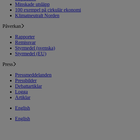
Minskade utsläpp
100 exempel på cirkulär ekonomi
Klimatneutralt Norden
Påverkan
Rapporter
Remissvar
Styrmedel (svenska)
Styrmedel (EU)
Press
Pressmeddelanden
Pressbilder
Debattartiklar
Logga
Artiklar
English
English