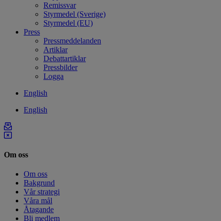
Remissvar
Styrmedel (Sverige)
Styrmedel (EU)
Press
Pressmeddelanden
Artiklar
Debattartiklar
Pressbilder
Logga
English
English
Om oss
Om oss
Bakgrund
Vår strategi
Våra mål
Åtagande
Bli medlem