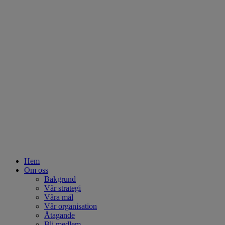
Hem
Om oss
Bakgrund
Vår strategi
Våra mål
Vår organisation
Åtagande
Bli medlem