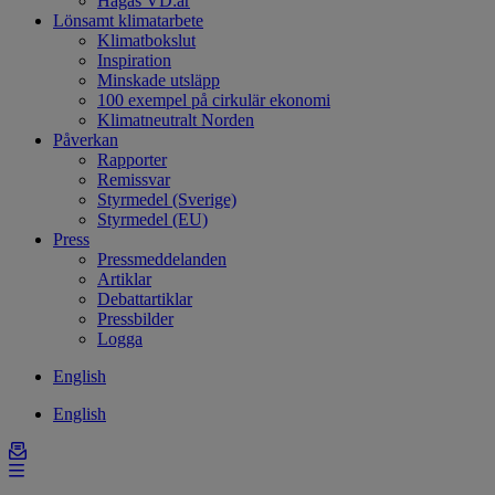
Hagas VD:ar
Lönsamt klimatarbete
Klimatbokslut
Inspiration
Minskade utsläpp
100 exempel på cirkulär ekonomi
Klimatneutralt Norden
Påverkan
Rapporter
Remissvar
Styrmedel (Sverige)
Styrmedel (EU)
Press
Pressmeddelanden
Artiklar
Debattartiklar
Pressbilder
Logga
English
English