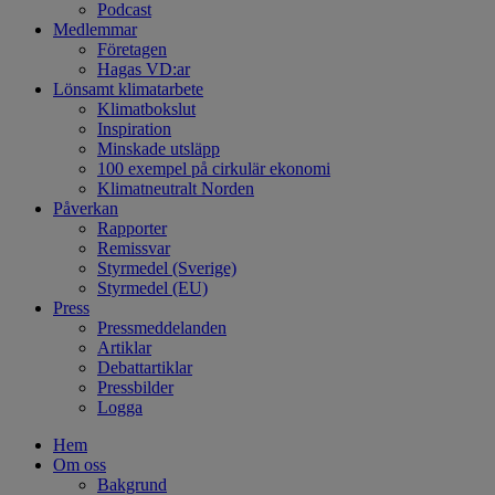
Podcast
Medlemmar
Företagen
Hagas VD:ar
Lönsamt klimatarbete
Klimatbokslut
Inspiration
Minskade utsläpp
100 exempel på cirkulär ekonomi
Klimatneutralt Norden
Påverkan
Rapporter
Remissvar
Styrmedel (Sverige)
Styrmedel (EU)
Press
Pressmeddelanden
Artiklar
Debattartiklar
Pressbilder
Logga
Hem
Om oss
Bakgrund