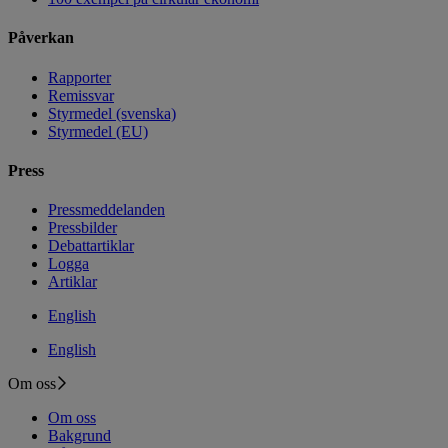
Påverkan
Rapporter
Remissvar
Styrmedel (svenska)
Styrmedel (EU)
Press
Pressmeddelanden
Pressbilder
Debattartiklar
Logga
Artiklar
English
English
Om oss
Om oss
Bakgrund