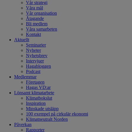
Vår strategi
Våra mål
Vår organisation
Åtagande
Bli medlem
Våra samarbeten
Kontakt
Aktuellt
Seminarier
Nyheter
Nyhetsbrev
Intervjuer
Hagabloggen
Podcast
Medlemmar
Företagen
Hagas VD:ar
Lönsamt klimatarbete
Klimatbokslut
Inspiration
Minskade utsläpp
100 exempel på cirkulär ekonomi
Klimatneutralt Norden
Påverkan
Rapporter