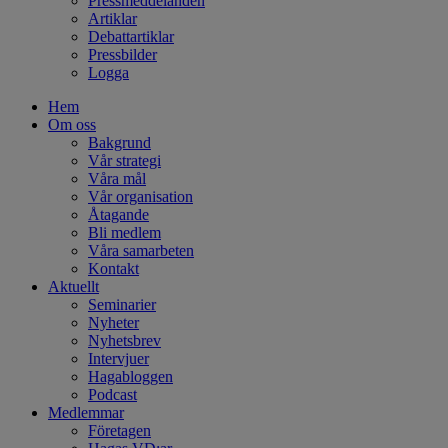
Pressmeddelanden
Artiklar
Debattartiklar
Pressbilder
Logga
Hem
Om oss
Bakgrund
Vår strategi
Våra mål
Vår organisation
Åtagande
Bli medlem
Våra samarbeten
Kontakt
Aktuellt
Seminarier
Nyheter
Nyhetsbrev
Intervjuer
Hagabloggen
Podcast
Medlemmar
Företagen