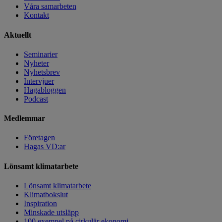
Våra samarbeten
Kontakt
Aktuellt
Seminarier
Nyheter
Nyhetsbrev
Intervjuer
Hagabloggen
Podcast
Medlemmar
Företagen
Hagas VD:ar
Lönsamt klimatarbete
Lönsamt klimatarbete
Klimatbokslut
Inspiration
Minskade utsläpp
100 exempel på cirkulär ekonomi