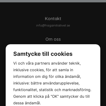
Kontakt
info@hagainitiativet.se
Om oss
Om oss
Bakgrund
Samtycke till cookies
Vår strategi
Vi och våra partners använder teknik,
Våra mål
Åtagande
inklusive cookies, för att samla in
Våra samarbeten
information om dig för olika ändamål,
Integritetspolicy
inklusive: bättre användarupplevelse,
funktionalitet, statistik och marknadsföring.
Nerladdningar
Genom att klicka på "OK" samtycker du till
Klimatbokslut
dessa ändamål.