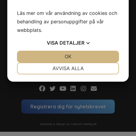
Rapporter
Pressbilder
Läs mer om vår användning av cookies och
Logga
behandling av personuppgifter på vår
webbplats.
Aktuellt
Nyheter
VISA
DETALJER
Seminarier
JA
NEJ
OK
JA
NEJ
Nyhetsbrev
Intervjuer
NÖDVÄNDIG
INSTÄLLNINGAR
AVVISA ALLA
Podcast
JA
NEJ
JA
NEJ
MARKNADSFÖRING
STATISTIK
Registrera dig för nyhetsbrevet
Hemsida & Design av Intendit Webbyrå