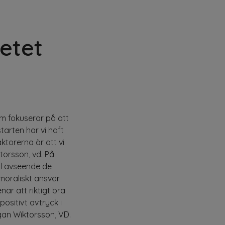
etet
om fokuserar på att
tarten har vi haft
torerna är att vi
torsson, vd. På
ll avseende de
 moraliskt ansvar
nar att riktigt bra
positivt avtryck i
gan Wiktorsson, VD.