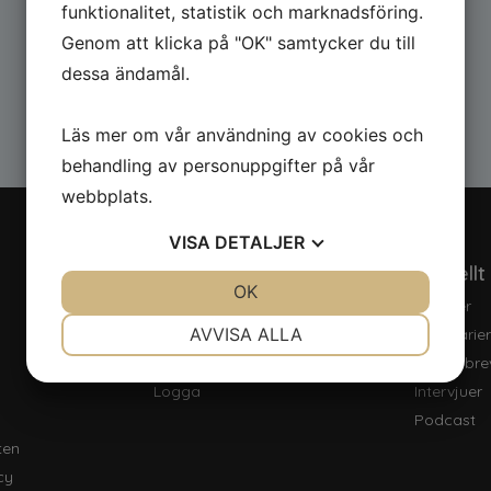
funktionalitet, statistik och marknadsföring.
Genom att klicka på "OK" samtycker du till
dessa ändamål.
Läs mer om vår användning av cookies och
behandling av personuppgifter på vår
webbplats.
VISA
DETALJER
Nerladdningar
Aktuellt
JA
NEJ
OK
JA
NEJ
Klimatbokslut
Nyheter
NÖDVÄNDIG
INSTÄLLNINGAR
AVVISA ALLA
Rapporter
Seminarie
Pressbilder
Nyhetsbre
JA
NEJ
JA
NEJ
Logga
Intervjuer
MARKNADSFÖRING
STATISTIK
Podcast
ten
cy