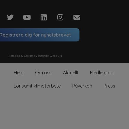
Registrera dig för nyhetsbrevet
Hemsida & Design av Intendit Webbyrå
Hem
Om oss
Aktuellt
Medlemmar
Lönsamt klimatarbete
Påverkan
Press