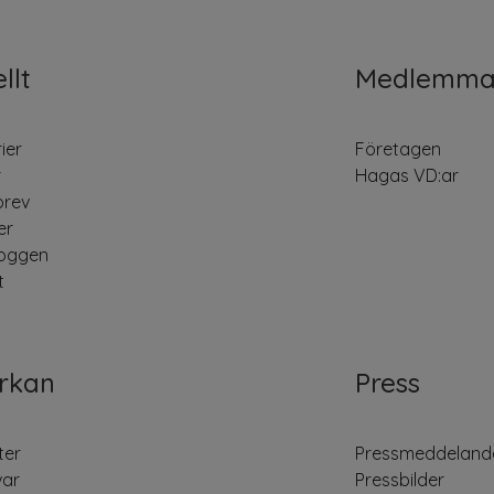
llt
Medlemma
ier
Företagen
r
Hagas VD:ar
brev
er
oggen
t
rkan
Press
ter
Pressmeddeland
var
Pressbilder