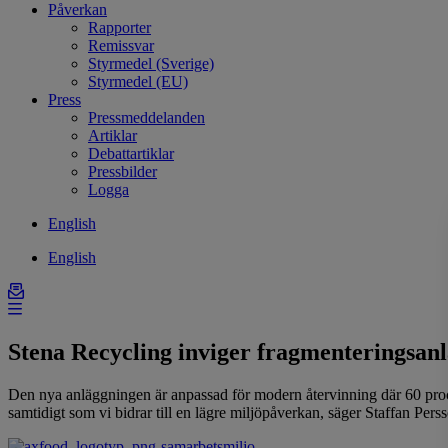
Påverkan
Rapporter
Remissvar
Styrmedel (Sverige)
Styrmedel (EU)
Press
Pressmeddelanden
Artiklar
Debattartiklar
Pressbilder
Logga
English
English
Stena Recycling inviger fragmenteringsan
Den nya anläggningen är anpassad för modern återvinning där 60 proce
samtidigt som vi bidrar till en lägre miljöpåverkan, säger Staffan Pe