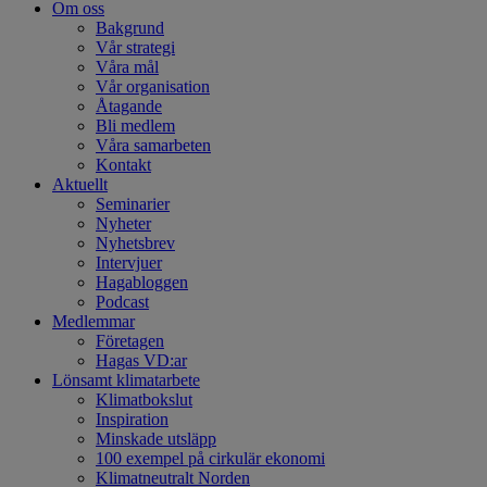
Om oss
Bakgrund
Vår strategi
Våra mål
Vår organisation
Åtagande
Bli medlem
Våra samarbeten
Kontakt
Aktuellt
Seminarier
Nyheter
Nyhetsbrev
Intervjuer
Hagabloggen
Podcast
Medlemmar
Företagen
Hagas VD:ar
Lönsamt klimatarbete
Klimatbokslut
Inspiration
Minskade utsläpp
100 exempel på cirkulär ekonomi
Klimatneutralt Norden