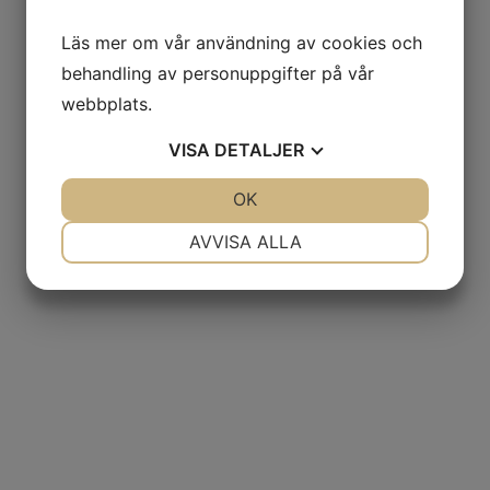
Läs mer om vår användning av cookies och
behandling av personuppgifter på vår
webbplats.
VISA
DETALJER
JA
NEJ
OK
JA
NEJ
NÖDVÄNDIG
INSTÄLLNINGAR
AVVISA ALLA
JA
NEJ
JA
NEJ
MARKNADSFÖRING
STATISTIK