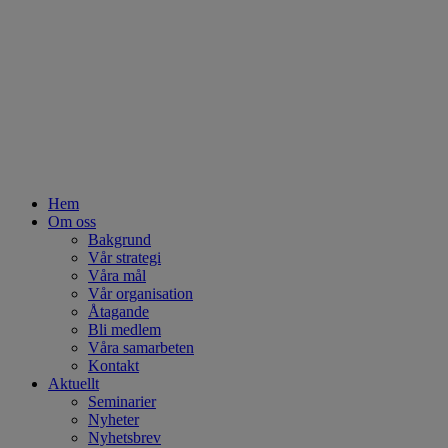
Hem
Om oss
Bakgrund
Vår strategi
Våra mål
Vår organisation
Åtagande
Bli medlem
Våra samarbeten
Kontakt
Aktuellt
Seminarier
Nyheter
Nyhetsbrev