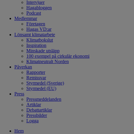
Intervjuer
Hagabloggen
Podcast
Medlemmar
Företagen
Hagas VD:ar
Lönsamt klimatarbete
Klimatbokslut
Inspiration
Minskade utsläpp
100 exempel på cirkulär ekonomi
Klimatneutralt Norden
Påverkan
Rapporter
Remissvar
Styrmedel (Sverige)
Styrmedel (EU)
Press
Pressmeddelanden
Artiklar
Debattartiklar
Pressbilder
Logga
Hem