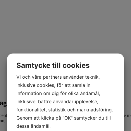
Samtycke till cookies
Vi och våra partners använder teknik,
inklusive cookies, för att samla in
information om dig för olika ändamål,
inklusive: bättre användarupplevelse,
läggning
funktionalitet, statistik och marknadsföring.
nt mer återvinningsmaterial nu kan bearbetas med 15 procent lägre moto
Genom att klicka på "OK" samtycker du till
rsson, VD på Stena Recycling AB.
dessa ändamål.