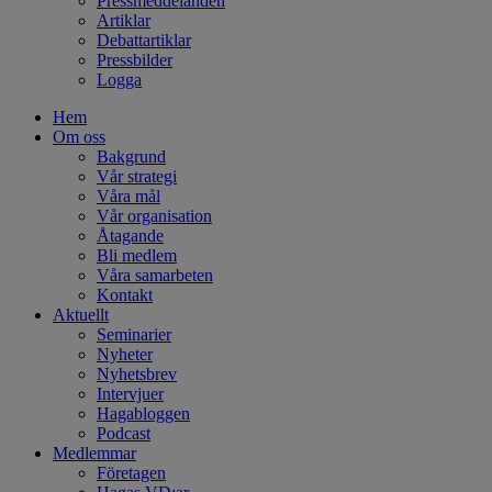
Pressmeddelanden
Artiklar
Debattartiklar
Pressbilder
Logga
Hem
Om oss
Bakgrund
Vår strategi
Våra mål
Vår organisation
Åtagande
Bli medlem
Våra samarbeten
Kontakt
Aktuellt
Seminarier
Nyheter
Nyhetsbrev
Intervjuer
Hagabloggen
Podcast
Medlemmar
Företagen