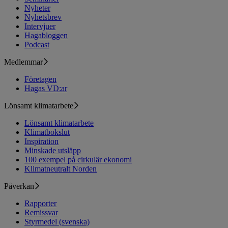
Nyheter
Nyhetsbrev
Intervjuer
Hagabloggen
Podcast
Medlemmar
Företagen
Hagas VD:ar
Lönsamt klimatarbete
Lönsamt klimatarbete
Klimatbokslut
Inspiration
Minskade utsläpp
100 exempel på cirkulär ekonomi
Klimatneutralt Norden
Påverkan
Rapporter
Remissvar
Styrmedel (svenska)