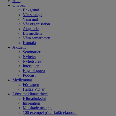
Hem
Om oss
Bakgrund
Vår strategi
Våra mål
Vår organisation
Åtagande
Bli medlem
Våra samarbeten
Kontakt
Aktuellt
Seminarier
Nyheter
Nyhetsbrev
Intervjuer
Hagabloggen
Podcast
Medlemmar
Företagen
Hagas VD:ar
Lönsamt klimatarbete
Klimatbokslut
Inspiration
Minskade utsläpp
100 exempel på cirkulär ekonomi