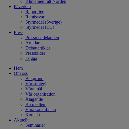
Klimatneutralt Norden
Påverkan
Rapporter
Remissvar
Styrmedel (Sverige)
Styrmedel (EU)
Press
Pressmeddelanden
Artiklar
Debattartiklar
Pressbilder
Logga
Hem
Om oss
Bakgrund
Vår strategi
Våra mål
Vår organisation
Åtagande
Bli medlem
Våra samarbeten
Kontakt
Aktuellt
Seminarier