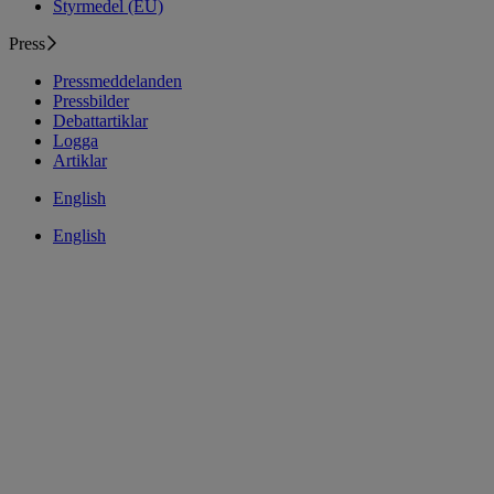
Styrmedel (EU)
Press
Pressmeddelanden
Pressbilder
Debattartiklar
Logga
Artiklar
English
English