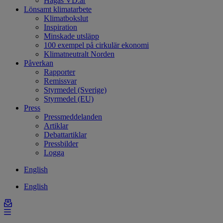
Hagas VD:ar
Lönsamt klimatarbete
Klimatbokslut
Inspiration
Minskade utsläpp
100 exempel på cirkulär ekonomi
Klimatneutralt Norden
Påverkan
Rapporter
Remissvar
Styrmedel (Sverige)
Styrmedel (EU)
Press
Pressmeddelanden
Artiklar
Debattartiklar
Pressbilder
Logga
English
English