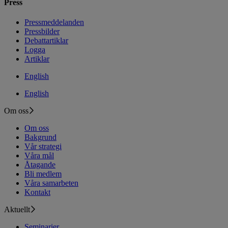
Press
Pressmeddelanden
Pressbilder
Debattartiklar
Logga
Artiklar
English
English
Om oss
Om oss
Bakgrund
Vår strategi
Våra mål
Åtagande
Bli medlem
Våra samarbeten
Kontakt
Aktuellt
Seminarier