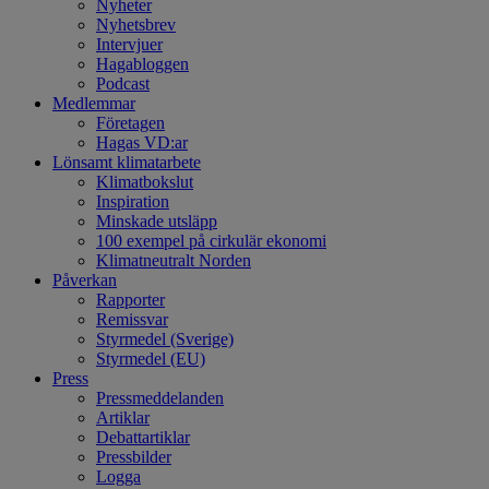
Nyheter
Nyhetsbrev
Intervjuer
Hagabloggen
Podcast
Medlemmar
Företagen
Hagas VD:ar
Lönsamt klimatarbete
Klimatbokslut
Inspiration
Minskade utsläpp
100 exempel på cirkulär ekonomi
Klimatneutralt Norden
Påverkan
Rapporter
Remissvar
Styrmedel (Sverige)
Styrmedel (EU)
Press
Pressmeddelanden
Artiklar
Debattartiklar
Pressbilder
Logga