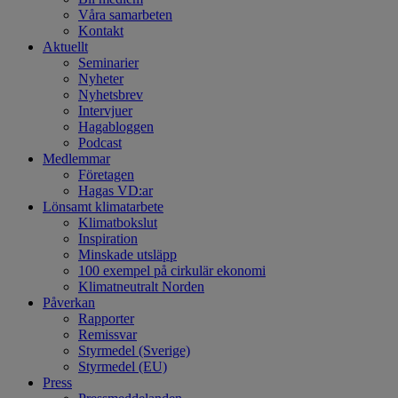
Våra samarbeten
Kontakt
Aktuellt
Seminarier
Nyheter
Nyhetsbrev
Intervjuer
Hagabloggen
Podcast
Medlemmar
Företagen
Hagas VD:ar
Lönsamt klimatarbete
Klimatbokslut
Inspiration
Minskade utsläpp
100 exempel på cirkulär ekonomi
Klimatneutralt Norden
Påverkan
Rapporter
Remissvar
Styrmedel (Sverige)
Styrmedel (EU)
Press