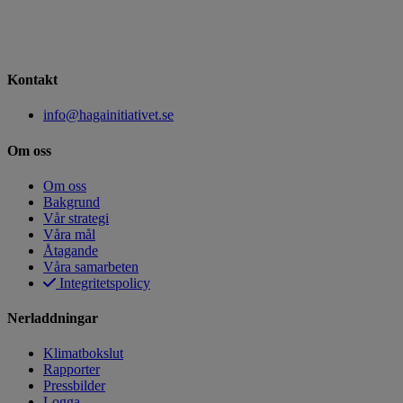
Kontakt
info@hagainitiativet.se
Om oss
Om oss
Bakgrund
Vår strategi
Våra mål
Åtagande
Våra samarbeten
Integritetspolicy
Nerladdningar
Klimatbokslut
Rapporter
Pressbilder
Logga