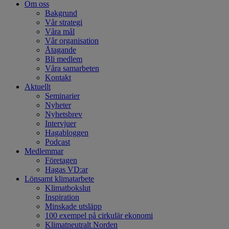
Om oss
Bakgrund
Vår strategi
Våra mål
Vår organisation
Åtagande
Bli medlem
Våra samarbeten
Kontakt
Aktuellt
Seminarier
Nyheter
Nyhetsbrev
Intervjuer
Hagabloggen
Podcast
Medlemmar
Företagen
Hagas VD:ar
Lönsamt klimatarbete
Klimatbokslut
Inspiration
Minskade utsläpp
100 exempel på cirkulär ekonomi
Klimatneutralt Norden