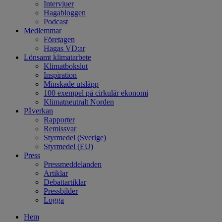
Intervjuer
Hagabloggen
Podcast
Medlemmar
Företagen
Hagas VD:ar
Lönsamt klimatarbete
Klimatbokslut
Inspiration
Minskade utsläpp
100 exempel på cirkulär ekonomi
Klimatneutralt Norden
Påverkan
Rapporter
Remissvar
Styrmedel (Sverige)
Styrmedel (EU)
Press
Pressmeddelanden
Artiklar
Debattartiklar
Pressbilder
Logga
Hem