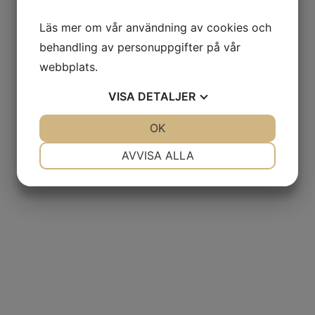
Läs mer om vår användning av cookies och
behandling av personuppgifter på vår
webbplats.
VISA
DETALJER
JA
NEJ
OK
JA
NEJ
NÖDVÄNDIG
INSTÄLLNINGAR
AVVISA ALLA
JA
NEJ
JA
NEJ
MARKNADSFÖRING
STATISTIK