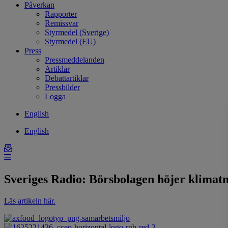
Påverkan
Rapporter
Remissvar
Styrmedel (Sverige)
Styrmedel (EU)
Press
Pressmeddelanden
Artiklar
Debattartiklar
Pressbilder
Logga
English
English
Sveriges Radio: Börsbolagen höjer klimat
Läs artikeln här.