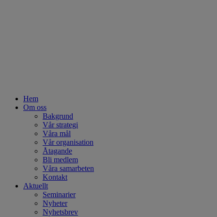
Hem
Om oss
Bakgrund
Vår strategi
Våra mål
Vår organisation
Åtagande
Bli medlem
Våra samarbeten
Kontakt
Aktuellt
Seminarier
Nyheter
Nyhetsbrev