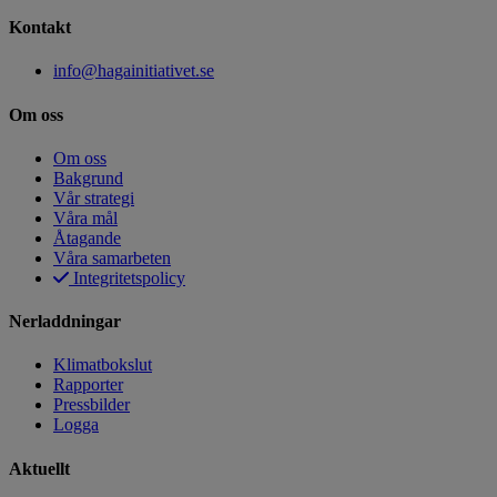
Kontakt
info@hagainitiativet.se
Om oss
Om oss
Bakgrund
Vår strategi
Våra mål
Åtagande
Våra samarbeten
Integritetspolicy
Nerladdningar
Klimatbokslut
Rapporter
Pressbilder
Logga
Aktuellt