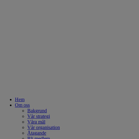
Hem
Om oss
Bakgrund
Vår strategi
Våra mål
Vår organisation
Åtagande
Bli medlem