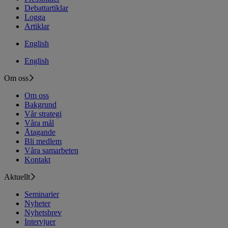
Debattartiklar
Logga
Artiklar
English
English
Om oss
Om oss
Bakgrund
Vår strategi
Våra mål
Åtagande
Bli medlem
Våra samarbeten
Kontakt
Aktuellt
Seminarier
Nyheter
Nyhetsbrev
Intervjuer