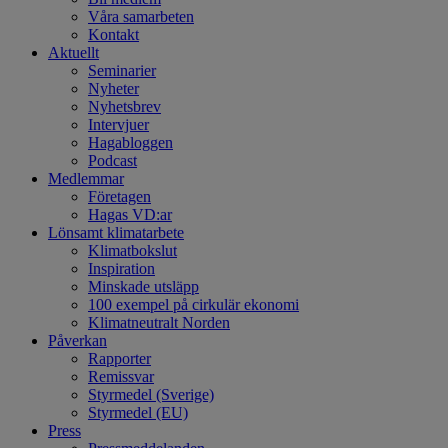
Våra samarbeten
Kontakt
Aktuellt
Seminarier
Nyheter
Nyhetsbrev
Intervjuer
Hagabloggen
Podcast
Medlemmar
Företagen
Hagas VD:ar
Lönsamt klimatarbete
Klimatbokslut
Inspiration
Minskade utsläpp
100 exempel på cirkulär ekonomi
Klimatneutralt Norden
Påverkan
Rapporter
Remissvar
Styrmedel (Sverige)
Styrmedel (EU)
Press