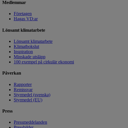
Medlemmar
Företagen
Hagas VD:ar
Lönsamt klimatarbete
Lönsamt klimatarbete
Klimatbokslut
Inspiration
Minskade utsläpp
100 exempel på cirkulär ekonomi
Påverkan
Rapporter
Remissvar
Styrmedel (svenska)
Styrmedel (EU)
Press
Pressmeddelanden
Pressbilder