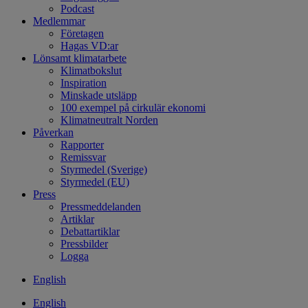
Podcast
Medlemmar
Företagen
Hagas VD:ar
Lönsamt klimatarbete
Klimatbokslut
Inspiration
Minskade utsläpp
100 exempel på cirkulär ekonomi
Klimatneutralt Norden
Påverkan
Rapporter
Remissvar
Styrmedel (Sverige)
Styrmedel (EU)
Press
Pressmeddelanden
Artiklar
Debattartiklar
Pressbilder
Logga
English
English