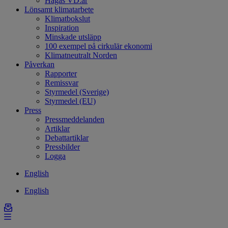
Hagas VD:ar
Lönsamt klimatarbete
Klimatbokslut
Inspiration
Minskade utsläpp
100 exempel på cirkulär ekonomi
Klimatneutralt Norden
Påverkan
Rapporter
Remissvar
Styrmedel (Sverige)
Styrmedel (EU)
Press
Pressmeddelanden
Artiklar
Debattartiklar
Pressbilder
Logga
English
English