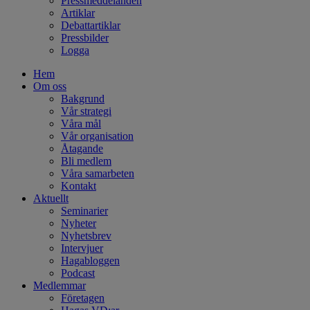
Pressmeddelanden
Artiklar
Debattartiklar
Pressbilder
Logga
Hem
Om oss
Bakgrund
Vår strategi
Våra mål
Vår organisation
Åtagande
Bli medlem
Våra samarbeten
Kontakt
Aktuellt
Seminarier
Nyheter
Nyhetsbrev
Intervjuer
Hagabloggen
Podcast
Medlemmar
Företagen