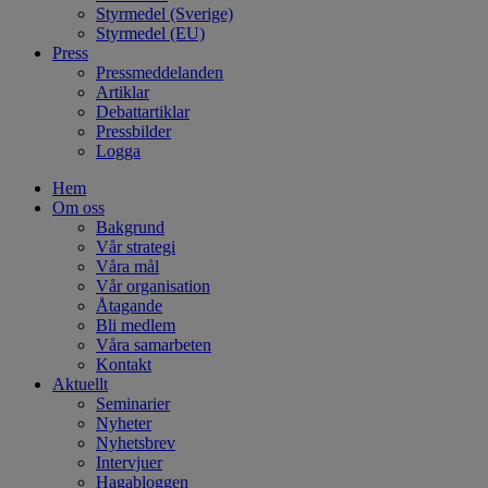
Styrmedel (Sverige)
Styrmedel (EU)
Press
Pressmeddelanden
Artiklar
Debattartiklar
Pressbilder
Logga
Hem
Om oss
Bakgrund
Vår strategi
Våra mål
Vår organisation
Åtagande
Bli medlem
Våra samarbeten
Kontakt
Aktuellt
Seminarier
Nyheter
Nyhetsbrev
Intervjuer
Hagabloggen