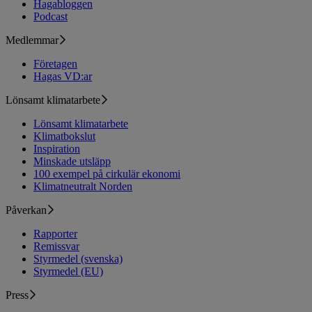
Hagabloggen
Podcast
Medlemmar
Företagen
Hagas VD:ar
Lönsamt klimatarbete
Lönsamt klimatarbete
Klimatbokslut
Inspiration
Minskade utsläpp
100 exempel på cirkulär ekonomi
Klimatneutralt Norden
Påverkan
Rapporter
Remissvar
Styrmedel (svenska)
Styrmedel (EU)
Press