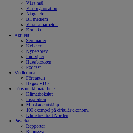
Våra mål
Vår organisation
Åtagande
Bli medlem
Våra samarbeten
Kontakt
Aktuellt
Seminarier
Nyheter
Nyhetsbrev
Intervjuer
Hagabloggen
Podcast
Medlemmar
Företagen
Hagas VD:ar
Lönsamt klimatarbete
Klimatbokslut
Inspiration
Minskade utsläpp
100 exempel på cirkulär ekonomi
Klimatneutralt Norden
Påverkan
Rapporter
Remissvar