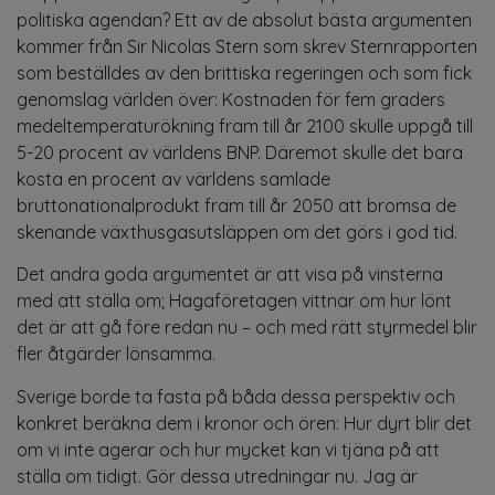
politiska agendan? Ett av de absolut bästa argumenten
kommer från Sir Nicolas Stern som skrev Sternrapporten
som beställdes av den brittiska regeringen och som fick
genomslag världen över: Kostnaden för fem graders
medeltemperaturökning fram till år 2100 skulle uppgå till
5-20 procent av världens BNP. Däremot skulle det bara
kosta en procent av världens samlade
bruttonationalprodukt fram till år 2050 att bromsa de
skenande växthusgasutsläppen om det görs i god tid.
Det andra goda argumentet är att visa på vinsterna
med att ställa om; Hagaföretagen vittnar om hur lönt
det är att gå före redan nu – och med rätt styrmedel blir
fler åtgärder lönsamma.
Sverige borde ta fasta på båda dessa perspektiv och
konkret beräkna dem i kronor och ören: Hur dyrt blir det
om vi inte agerar och hur mycket kan vi tjäna på att
ställa om tidigt. Gör dessa utredningar nu. Jag är