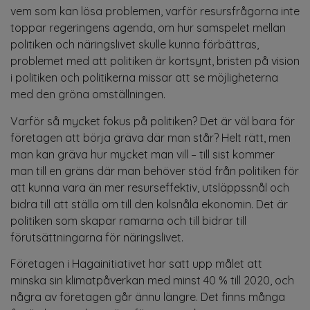
vem som kan lösa problemen, varför resursfrågorna inte
toppar regeringens agenda, om hur samspelet mellan
politiken och näringslivet skulle kunna förbättras,
problemet med att politiken är kortsynt, bristen på vision
i politiken och politikerna missar att se möjligheterna
med den gröna omställningen.
Varför så mycket fokus på politiken? Det är väl bara för
företagen att börja gräva där man står? Helt rätt, men
man kan gräva hur mycket man vill – till sist kommer
man till en gräns där man behöver stöd från politiken för
att kunna vara än mer resurseffektiv, utsläppssnål och
bidra till att ställa om till den kolsnåla ekonomin. Det är
politiken som skapar ramarna och till bidrar till
förutsättningarna för näringslivet.
Företagen i Hagainitiativet har satt upp målet att
minska sin klimatpåverkan med minst 40 % till 2020, och
några av företagen går ännu längre. Det finns många