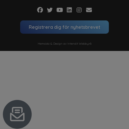
Registrera dig för nyhetsbrevet
Hemsida & Design av Intendit Webbyrå