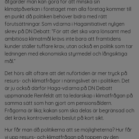
åtgärder man kan göra för att minska sin
klimatpåverkan i företaget men alla företag kommer till
en punkt då politiken behöver bidra med rätt
förutsättningar. Som vd:arna i Hagainitiativet nyligen
skrev på DN Debatt: ”För att det ska vara lönsamt med
ambitiösa klimatmål krävs inte bara att framtidens
kunder ställer tuffare krav, utan också en politik som tar
ledningen med ekonomiska styrmedel och långsiktiga
mål.”
Det hörs allt oftare att det nuförtiden är mer tryck på
resurs- och klimatfrågor i näringslivet än i politiken. Det
är ju också därför Haga-vd:arna på DN Debatt
uppmanade Reinfeldt att ta ledarskap i klimatfrågan på
samma sätt som han gjort om pensionsåldern.
Frågorna är lika; kakan som ska delas är begränsad och
det krävs kontroversiella beslut på kort sikt.
Hur får man då politikerna att se möjligheterna? Hur får
vi upp resurs- och klimatfrågan på toppen av den