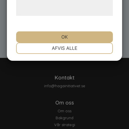
behandling af persondata på vores
hjemmeside.
OK
NØDVENDIGE
PRÆFERENCER
AFVIS ALLE
MARKETING
STATISTIK
Kontakt
info@hagainitiativet.se
Om oss
Om oss
Bakgrund
Vår strategi