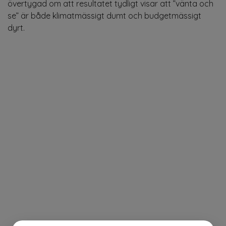
övertygad om att resultatet tydligt visar att ”vänta och
se” är både klimatmässigt dumt och budgetmässigt
dyrt.