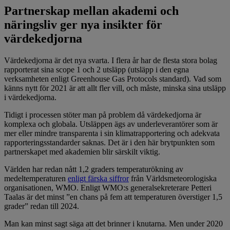
Partnerskap mellan akademi och
näringsliv ger nya insikter för
värdekedjorna
Värdekedjorna är det nya svarta. I flera år har de flesta stora bolag
rapporterat sina scope 1 och 2 utsläpp (utsläpp i den egna
verksamheten enligt Greenhouse Gas Protocols standard). Vad som
känns nytt för 2021 är att allt fler vill, och måste, minska sina utsläpp
i värdekedjorna.
Tidigt i processen stöter man på problem då värdekedjorna är
komplexa och globala. Utsläppen ägs av underleverantörer som är
mer eller mindre transparenta i sin klimatrapportering och adekvata
rapporteringsstandarder saknas. Det är i den här brytpunkten som
partnerskapet med akademien blir särskilt viktig.
Världen har redan nått 1,2 graders temperaturökning av
medeltemperaturen
enligt färska siffror
från Världsmeteorologiska
organisationen, WMO. Enligt WMO:s generalsekreterare Petteri
Taalas är det minst ”en chans på fem att temperaturen överstiger 1,5
grader” redan till 2024.
Man kan minst sagt säga att det brinner i knutarna. Men under 2020