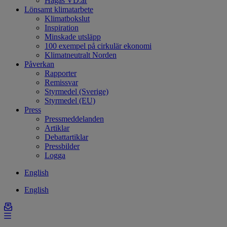
Hagas VD:ar
Lönsamt klimatarbete
Klimatbokslut
Inspiration
Minskade utsläpp
100 exempel på cirkulär ekonomi
Klimatneutralt Norden
Påverkan
Rapporter
Remissvar
Styrmedel (Sverige)
Styrmedel (EU)
Press
Pressmeddelanden
Artiklar
Debattartiklar
Pressbilder
Logga
English
English