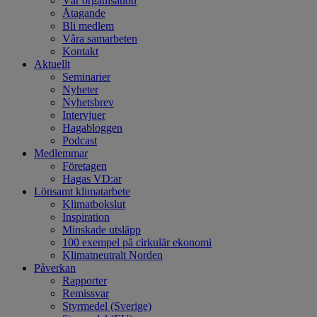
Vår organisation
Åtagande
Bli medlem
Våra samarbeten
Kontakt
Aktuellt
Seminarier
Nyheter
Nyhetsbrev
Intervjuer
Hagabloggen
Podcast
Medlemmar
Företagen
Hagas VD:ar
Lönsamt klimatarbete
Klimatbokslut
Inspiration
Minskade utsläpp
100 exempel på cirkulär ekonomi
Klimatneutralt Norden
Påverkan
Rapporter
Remissvar
Styrmedel (Sverige)