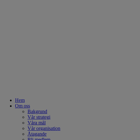
Hem
Om oss
Bakgrund
Vår strategi
Våra mål
Vår organisation
Åtagande
Bli medlem