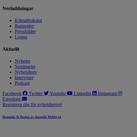
Nerladdningar
Klimatbokslut
Rapporter
Pressbilder
Logga
Aktuellt
Nyheter
Seminarier
Nyhetsbrev
Intervjuer
Podcast
Facebook
Twitter
Youtube
Linkedin
Instagram
Envelope
Registrera dig för nyhetsbrevet
Hemsida & Design av Intendit Webbyrå