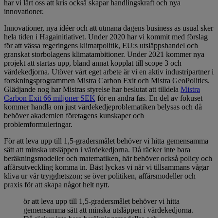
har vi lärt oss att kris också skapar handlingskraft och nya
innovationer.
Innovationer, nya idéer och att utmana dagens business as usual sker
hela tiden i Hagainitiativet. Under 2020 har vi kommit med förslag
för att vässa regeringens klimatpolitik, EU:s utsläppshandel och
granskat storbolagens klimatambitioner. Under 2021 kommer nya
projekt att startas upp, bland annat kopplat till scope 3 och
värdekedjorna. Utöver vårt eget arbete är vi en aktiv industripartner i
forskningsprogrammen Mistra Carbon Exit och Mistra GeoPolitics.
Glädjande nog har Mistras styrelse har beslutat att tilldela
Mistra
Carbon Exit 66 miljoner SEK
för en andra fas. En del av fokuset
kommer handla om just värdekedjeproblematiken belysas och då
behöver akademien företagens kunskaper och
problemformuleringar.
För att leva upp till 1,5-gradersmålet behöver vi hitta gemensamma
sätt att minska utsläppen i värdekedjorna. Då räcker inte bara
beräkningsmodeller och matematiken, här behöver också policy och
affärsutveckling komma in. Bäst lyckas vi när vi tillsammans vågar
kliva ur vår trygghetszon; se över politiken, affärsmodeller och
praxis för att skapa något helt nytt.
ör att leva upp till 1,5-gradersmålet behöver vi hitta
gemensamma sätt att minska utsläppen i värdekedjorna.