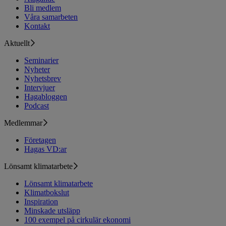
Bli medlem
Våra samarbeten
Kontakt
Aktuellt
Seminarier
Nyheter
Nyhetsbrev
Intervjuer
Hagabloggen
Podcast
Medlemmar
Företagen
Hagas VD:ar
Lönsamt klimatarbete
Lönsamt klimatarbete
Klimatbokslut
Inspiration
Minskade utsläpp
100 exempel på cirkulär ekonomi