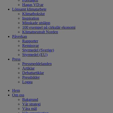
Företagen
Hagas VD:ar
Lönsamt klimatarbete
Klimatbokslut
Inspiration
Minskade utsläpp
100 exempel på cirkulär ekonomi
Klimatneutralt Norden
Påverkan
Rapporter
Remissvar
Styrmedel (Sverige)
Styrmedel (EU)
Press
Pressmeddelanden
Artiklar
Debattartiklar
Pressbilder
Logga
Hem
Om oss
Bakgrund
Vår strategi
Våra mål