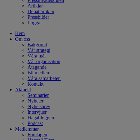
Pressmeddelanden
Artiklar
Debattartiklar
Pressbilder
Logga
Hem
Om oss
Bakgrund
Vår strategi
Våra mål
Vår organisation
Åtagande
Bli medlem
Våra samarbeten
Kontakt
Aktuellt
Seminarier
Nyheter
Nyhetsbrev
Intervjuer
Hagabloggen
Podcast
Medlemmar
Företagen