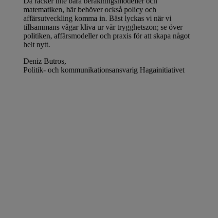
Då räcker inte bara beräkningsmodeller och
matematiken, här behöver också policy och
affärsutveckling komma in. Bäst lyckas vi när vi
tillsammans vågar kliva ur vår trygghetszon; se över
politiken, affärsmodeller och praxis för att skapa något
helt nytt.
Deniz Butros,
Politik- och kommunikationsansvarig Hagainitiativet