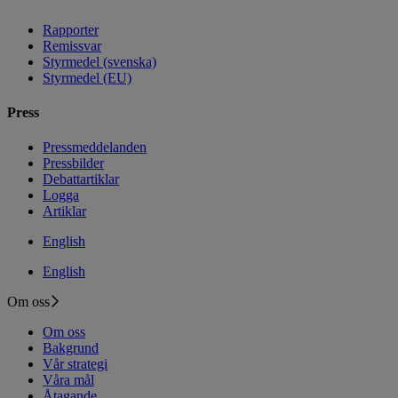
Rapporter
Remissvar
Styrmedel (svenska)
Styrmedel (EU)
Press
Pressmeddelanden
Pressbilder
Debattartiklar
Logga
Artiklar
English
English
Om oss
Om oss
Bakgrund
Vår strategi
Våra mål
Åtagande