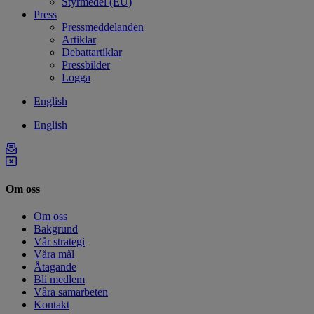
Styrmedel (EU)
Press
Pressmeddelanden
Artiklar
Debattartiklar
Pressbilder
Logga
English
English
Om oss
Om oss
Bakgrund
Vår strategi
Våra mål
Åtagande
Bli medlem
Våra samarbeten
Kontakt