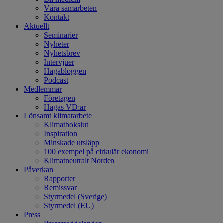
Våra samarbeten
Kontakt
Aktuellt
Seminarier
Nyheter
Nyhetsbrev
Intervjuer
Hagabloggen
Podcast
Medlemmar
Företagen
Hagas VD:ar
Lönsamt klimatarbete
Klimatbokslut
Inspiration
Minskade utsläpp
100 exempel på cirkulär ekonomi
Klimatneutralt Norden
Påverkan
Rapporter
Remissvar
Styrmedel (Sverige)
Styrmedel (EU)
Press