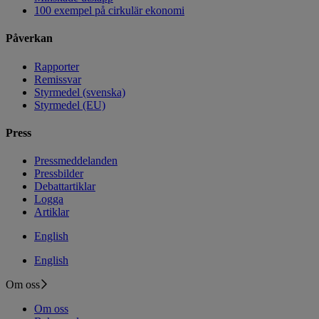
100 exempel på cirkulär ekonomi
Påverkan
Rapporter
Remissvar
Styrmedel (svenska)
Styrmedel (EU)
Press
Pressmeddelanden
Pressbilder
Debattartiklar
Logga
Artiklar
English
English
Om oss
Om oss