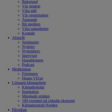
Bakgrund
Vår strategi
Våra mål
Vår organisation
Åtagande
Bli medlem
Våra samarbeten
Kontakt
Aktuellt
Seminarier
Nyheter
Nyhetsbrev
Intervjuer
Hagabloggen
Podcast
Medlemmar
Företagen
Hagas VD:ar
Lönsamt klimatarbete
Klimatbokslut
Inspiration
Minskade utsläpp
100 exempel på cirkulär ekonomi
Klimatneutralt Norden
Påverkan