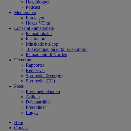
Hagabloggen
Podcast
Medlemmar
Företagen
Hagas VD:ar
Lönsamt klimatarbete
Klimatbokslut
Inspiration
Minskade utsläpp
100 exempel på cirkulär ekonomi
Klimatneutralt Norden
Påverkan
Rapporter
Remissvar
Styrmedel (Sverige)
Styrmedel (EU)
Press
Pressmeddelanden
Artiklar
Debattartiklar
Pressbilder
Logga
Hem
Om oss