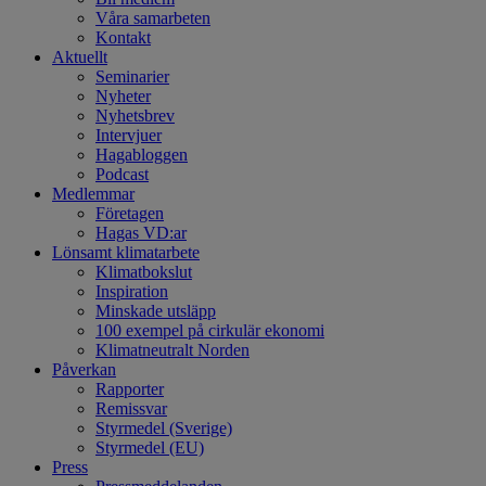
Våra samarbeten
Kontakt
Aktuellt
Seminarier
Nyheter
Nyhetsbrev
Intervjuer
Hagabloggen
Podcast
Medlemmar
Företagen
Hagas VD:ar
Lönsamt klimatarbete
Klimatbokslut
Inspiration
Minskade utsläpp
100 exempel på cirkulär ekonomi
Klimatneutralt Norden
Påverkan
Rapporter
Remissvar
Styrmedel (Sverige)
Styrmedel (EU)
Press