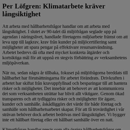
Per Löfgren: Klimatarbete kräver
långsiktighet
Att arbeta med hållbarhetsfrågor handlar om att arbeta med
långsiktighet. I slutet av 90-talet då miljöfrågan seglade upp på
agendan i näringslivet, handlade företagens miljöarbete främst om att
leva upp till lagkrav, krav från kunder på miljöcertifiering samt
möjligheter att spara pengar på effektivare resursanvändning.
Arbetet bedrevs då ofta med mycket konkreta åtgärder och
kortsiktiga mål för att uppnå en stegvis förbättring av verksamhetens
miljöpåverkan.
När nu, sedan några år tillbaka, fokuset på miljöfrågorna breddats till
hållbarhet har förutsättningarna för arbetet förändrats. Drivkraften i
arbetet har skiftat från kravuppfyllnad och besparingar till att hantera
risker och möjligheter. Det innebär att behovet av att kommunicera
det som verksamheten uträttar har blivit allt viktigare. Genom ökad
transparens och att tydliggöra risker och möjligheter för ägare,
kunder och samhälle, åskådliggörs det värde för både företag och
samhälle som hållbarhetsarbetet skapar. För att få trovärdighet i vår
strävan behöver dock arbetet bedrivas med långsiktighet. Vi bygger
inte ett hållbart företag eller ett hållbart samhälle över en natt.
Klimatfrågan handlar precis som alla övriga hållbarhetsfrågor om