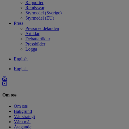
Rapporter
Remissvar
Styrmedel (Sverige)
Styrmedel (EU)
Press
Pressmeddelanden
Artiklar
Debattartiklar
Pressbilder
Logga
English
English
Om oss
Om oss
Bakgrund
Vår strategi
Våra mål
Åtagande