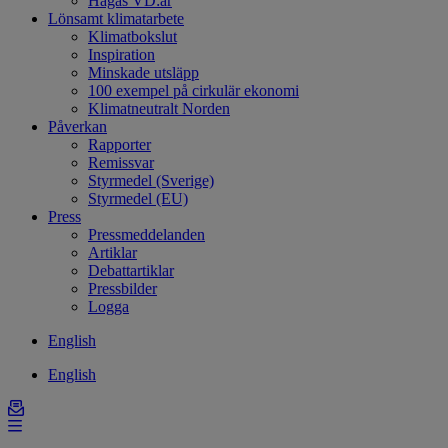
Hagas VD:ar
Lönsamt klimatarbete
Klimatbokslut
Inspiration
Minskade utsläpp
100 exempel på cirkulär ekonomi
Klimatneutralt Norden
Påverkan
Rapporter
Remissvar
Styrmedel (Sverige)
Styrmedel (EU)
Press
Pressmeddelanden
Artiklar
Debattartiklar
Pressbilder
Logga
English
English