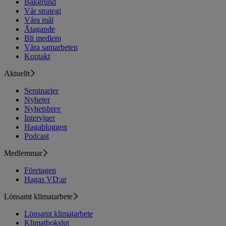
Bakgrund
Vår strategi
Våra mål
Åtagande
Bli medlem
Våra samarbeten
Kontakt
Aktuellt
Seminarier
Nyheter
Nyhetsbrev
Intervjuer
Hagabloggen
Podcast
Medlemmar
Företagen
Hagas VD:ar
Lönsamt klimatarbete
Lönsamt klimatarbete
Klimatbokslut