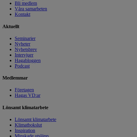
Bli medlem
Våra samarbeten
Kontakt
Aktuellt
Seminarier
Nyheter
Nyhetsbrev
Intervjuer
Hagabloggen
Podcast
Medlemmar
Företagen
Hagas VD:ar
Lönsamt klimatarbete
Lönsamt klimatarbete
Klimatbokslut
Inspiration
Minskade utsläpp