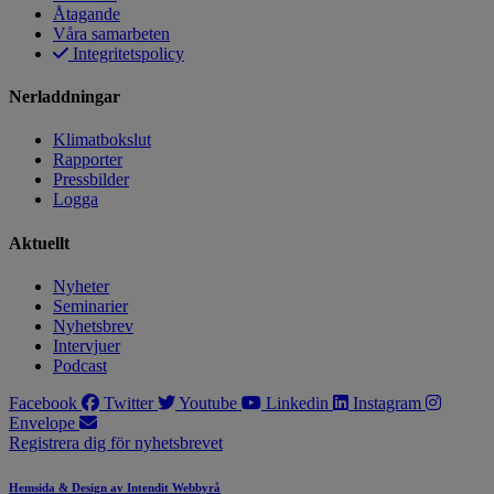
Åtagande
Våra samarbeten
Integritetspolicy
Nerladdningar
Klimatbokslut
Rapporter
Pressbilder
Logga
Aktuellt
Nyheter
Seminarier
Nyhetsbrev
Intervjuer
Podcast
Facebook
Twitter
Youtube
Linkedin
Instagram
Envelope
Registrera dig för nyhetsbrevet
Hemsida & Design av Intendit Webbyrå