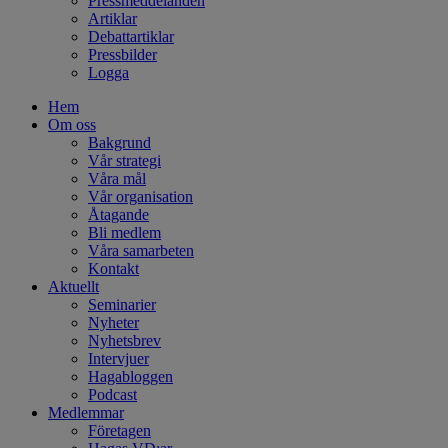
Pressmeddelanden
Artiklar
Debattartiklar
Pressbilder
Logga
Hem
Om oss
Bakgrund
Vår strategi
Våra mål
Vår organisation
Åtagande
Bli medlem
Våra samarbeten
Kontakt
Aktuellt
Seminarier
Nyheter
Nyhetsbrev
Intervjuer
Hagabloggen
Podcast
Medlemmar
Företagen