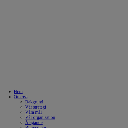
Hem
Om oss
Bakgrund
Vår strategi
Våra mål
Vår organisation
Åtagande
Bli medlem